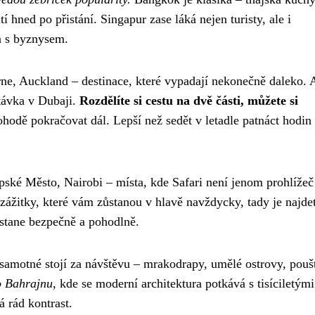
í hned po přistání. Singapur zase láká nejen turisty, ale i
a s byznysem.
ne, Auckland – destinace, které vypadají nekonečně daleko. 
stávka v Dubaji.
Rozdělíte si cestu na dvě části, můžete si
hodě pokračovat dál. Lepší než sedět v letadle patnáct hodin
pské Město, Nairobi – místa, kde Safari není jenom prohlížeč
zážitky, které vám zůstanou v hlavě navždycky, tady je najdet
ostane bezpečně a pohodlně.
samotné stojí za návštěvu – mrakodrapy, umělé ostrovy, pouš
o Bahrajnu
, kde se moderní architektura potkává s tisíciletými
 rád kontrast.