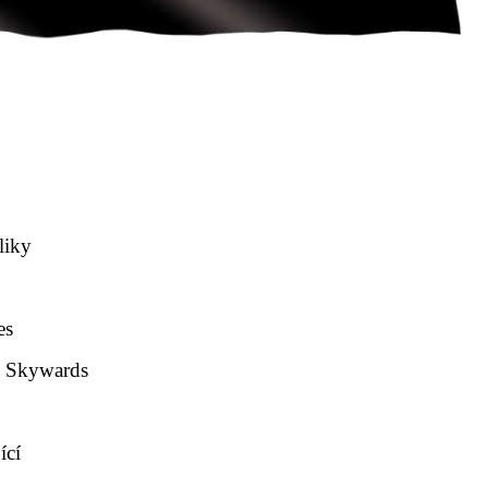
liky
es
s Skywards
ící