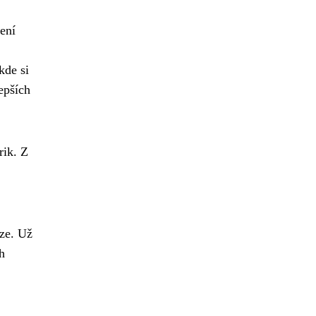
ení
kde si
epších
rik. Z
ize. Už
h
,