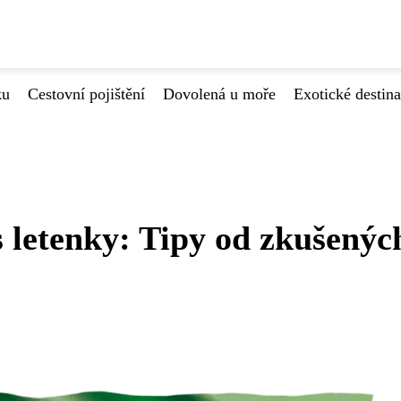
ku
Cestovní pojištění
Dovolená u moře
Exotické destin
s letenky: Tipy od zkušenýc