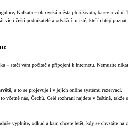
alore, Kalkata – obrovská města plná života, barev a vůní. 
l víc i čeští podnikatelé a odvážní turisté, kteří chtějí poznat
ine
ka – stačí vám počítač a připojení k internetu. Nemusíte nik
 světě
, a to se projevuje i v jejich online systému rezervací.
 to včetně nás, Čechů. Celé rozhraní najdete v češtině, takže 
duše vyplníte, odkud a kam chcete letět, kdy se chystáte na c