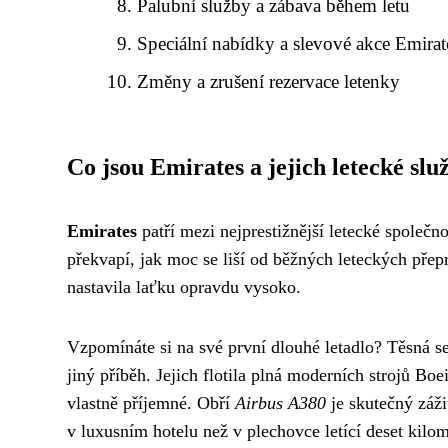
Palubní služby a zábava během letu
Speciální nabídky a slevové akce Emirat
Změny a zrušení rezervace letenky
Co jsou Emirates a jejich letecké slu
Emirates
patří mezi nejprestižnější letecké společn
překvapí, jak moc se liší od běžných leteckých přep
nastavila laťku opravdu vysoko.
Vzpomínáte si na své první dlouhé letadlo? Těsná 
jiný příběh. Jejich flotila plná moderních strojů 
vlastně příjemné. Obří
Airbus A380
je skutečný záži
v luxusním hotelu než v plechovce letící deset kilo