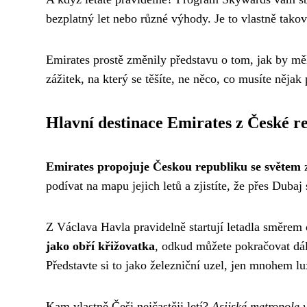
bezplatný let nebo různé výhody. Je to vlastně takov
Emirates prostě změnily představu o tom, jak by měl
zážitek, na který se těšíte, ne něco, co musíte nějak 
Hlavní destinace Emirates z České r
Emirates propojuje Českou republiku se světem
z
podívat na mapu jejich letů a zjistíte, že přes Dubaj
Z Václava Havla pravidelně startují letadla směrem
jako obří křižovatka
, odkud můžete pokračovat dál
Představte si to jako železniční uzel, jen mnohem lux
Kam vlastně Češi nejčastěji letí?
Asijské metropole 