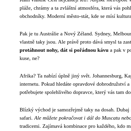
pláže, chrámy a ta zvláštní atmosféra, která vás pohlt
obchodníky. Moderní město-stát, kde se mísí kultur
Pak je tu Austrálie a Nový Zéland. Sydney, Melbour
vlastně taky jsou. Ale právě proto dává smysl ta za
protáhnout nohy, dát si pořádnou kávu
a pak v po
kuse, ne?
Afrika? Ta nabízí úplně jiný svět. Johannesburg, Ka
internetu. Pokud hledáte opravdové dobrodružství a 
potřebujete spolehlivého dopravce, který vás tam d
Blízký východ je samozřejmě taky na dosah. Dubaj 
safari.
Ale můžete pokračovat i dál do Muscatu neb
tradicemi. Zajímavá kombinace pro každého, kdo má