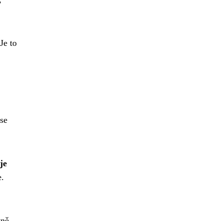
.
Je to
se
je
e.
ně,