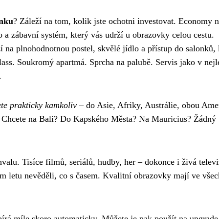
enku
? Záleží na tom, kolik jste ochotni investovat. Economy n
o a zábavní systém, který vás udrží u obrazovky celou cestu.
ží na plnohodnotnou postel, skvělé jídlo a přístup do salonků, 
Class. Soukromý apartmá. Sprcha na palubě. Servis jako v nejl
.
te prakticky kamkoliv
– do Asie, Afriky, Austrálie, obou Ame
rá. Chcete na Bali? Do Kapského Města? Na Mauricius? Žádný
alu. Tisíce filmů, seriálů, hudby, her – dokonce i živá telev
m letu nevěděli, co s časem. Kvalitní obrazovky mají ve všec
írá míle skoro automaticky. Můžete je pak použít na upgrade