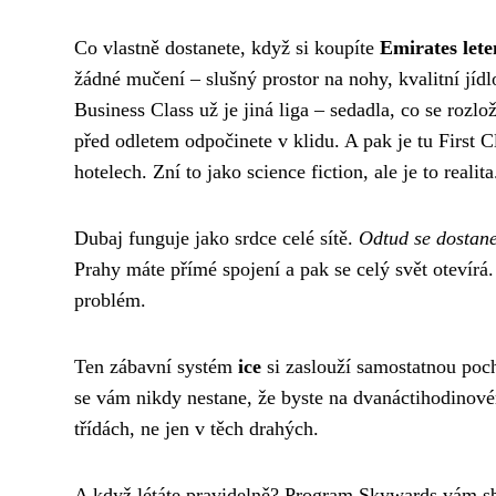
Co vlastně dostanete, když si koupíte
Emirates let
žádné mučení – slušný prostor na nohy, kvalitní jídl
Business Class už je jiná liga – sedadla, co se rozlo
před odletem odpočinete v klidu. A pak je tu First 
hotelech. Zní to jako science fiction, ale je to realita
Dubaj funguje jako srdce celé sítě.
Odtud se dostane
Prahy máte přímé spojení a pak se celý svět oteví
problém.
Ten zábavní systém
ice
si zaslouží samostatnou pochv
se vám nikdy nestane, že byste na dvanáctihodinové
třídách, ne jen v těch drahých.
A když létáte pravidelně? Program Skywards vám sb