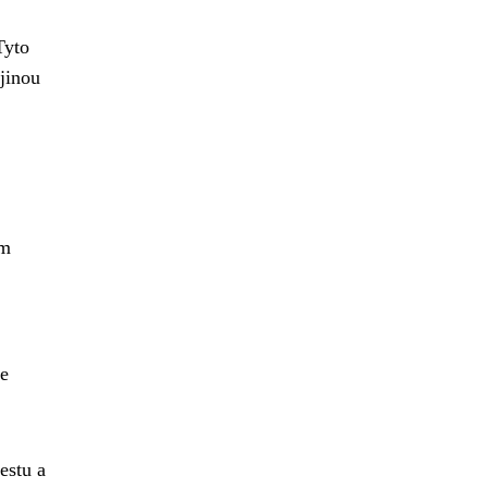
Tyto
 jinou
am
se
estu a