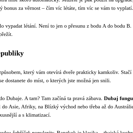
ý bonus za věrnost – čím víc létáte, tím víc se vám to vyplatí
o vypadat létání. Není to jen o přesunu z bodu A do bodu B. 
přežít.
epubliky
působem, který vám otevírá dveře prakticky kamkoliv. Stačí 
 se dostanete do míst, o kterých jste možná jen snili.
 do Dubaje. A tam? Tam začíná ta pravá zábava.
Dubaj fungu
 do Asie, Afriky, na Blízký východ nebo třeba až do Austráli
usnější a s klimatizací.
vedou žebříček popularity.
Bangkok je klasika – thajská kuchy