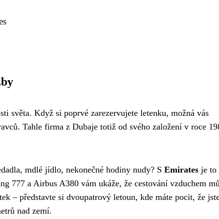
es
žby
osti světa. Když si poprvé zarezervujete letenku, možná vás
ravců. Tahle firma z Dubaje totiž od svého založení v roce 1
sedadla, mdlé jídlo, nekonečné hodiny nudy? S
Emirates
je to
Boeing 777 a Airbus A380 vám ukáže, že cestování vzduchem m
tek – představte si dvoupatrový letoun, kde máte pocit, že jste
metrů nad zemí.