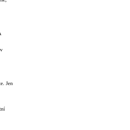
A
 v
e. Jen
tní