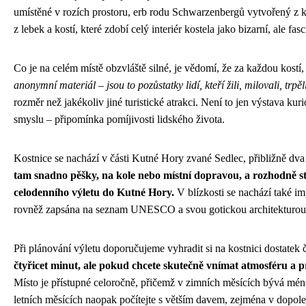
umístěné v rozích prostoru, erb rodu Schwarzenbergů vytvořený z kost
z lebek a kostí, které zdobí celý interiér kostela jako bizarní, ale fas
Co je na celém místě obzvláště silné, je vědomí, že za každou kostí,
anonymní materiál – jsou to pozůstatky lidí, kteří žili, milovali, trpěl
rozměr než jakékoliv jiné turistické atrakci. Není to jen výstava ku
smyslu – připomínka pomíjivosti lidského života.
Kostnice se nachází v části Kutné Hory zvané Sedlec, přibližně dva
tam snadno pěšky, na kole nebo místní dopravou, a rozhodně st
celodenního výletu do Kutné Hory.
V blízkosti se nachází také i
rovněž zapsána na seznam UNESCO a svou gotickou architekturou d
Při plánování výletu doporučujeme vyhradit si na kostnici dostatek 
čtyřicet minut, ale pokud chcete skutečně vnímat atmosféru a pr
Místo je přístupné celoročně, přičemž v zimních měsících bývá méně 
letních měsících naopak počítejte s větším davem, zejména v dopol