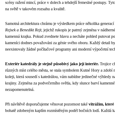
scény ražení mincí, práce v dolech a tehdejší řemeslné postupy. Tyto
na světě v takovém rozsahu a kvalitě.
Samotná architektura chrámu je výsledkem práce několika generací st
Rejsek a Benedikt Rejt
, jejichž rukopis je patrný zejména v nádherné
kamenná krajka. Pokud zvednete hlavu a necháte pohled putovat po 
kameníci dodnes považováni za génie svého oboru. Každý detail by
neexistovaly žádné počítačové programy ani moderní výpočetní tec
Exteriér katedrály je stejně působivý jako její interiér.
Trojice ch
různých míst celého města, se stala symbolem Kutné Hory a zdobí ne
koleji, která sousedí s katedrálou, vám nabídne jedinečné výhledy 
krajiny. Zejména za podvečerního světla, kdy slunce barví kamenné z
nezapomenutelná.
Při návštěvě doporučujeme věnovat pozornost také
vitrážím, kter
bohatě zdobeným kaplím rozmístěným podél bočních lodí. Každá kapl