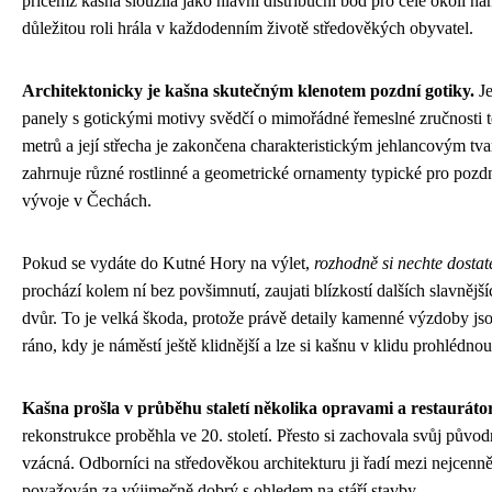
přičemž kašna sloužila jako hlavní distribuční bod pro celé okolí ná
důležitou roli hrála v každodenním životě středověkých obyvatel.
Architektonicky je kašna skutečným klenotem pozdní gotiky.
Je
panely s gotickými motivy svědčí o mimořádné řemeslné zručnosti t
metrů a její střecha je zakončena charakteristickým jehlancovým t
zahrnuje různé rostlinné a geometrické ornamenty typické pro pozdn
vývoje v Čechách.
Pokud se vydáte do Kutné Hory na výlet,
rozhodně si nechte dostat
prochází kolem ní bez povšimnutí, zaujati blízkostí dalších slavně
dvůr. To je velká škoda, protože právě detaily kamenné výzdoby jsou
ráno, kdy je náměstí ještě klidnější a lze si kašnu v klidu prohlédnou
Kašna prošla v průběhu staletí několika opravami a restaurát
rekonstrukce proběhla ve 20. století. Přesto si zachovala svůj původn
vzácná. Odborníci na středověkou architekturu ji řadí mezi nejcenněj
považován za výjimečně dobrý s ohledem na stáří stavby.