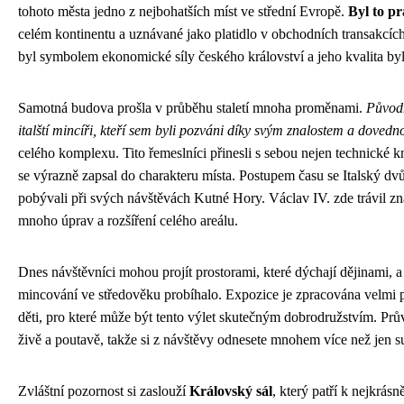
tohoto města jedno z nejbohatších míst ve střední Evropě.
Byl to pr
celém kontinentu a uznávané jako platidlo v obchodních transakcích
byl symbolem ekonomické síly českého království a jeho kvalita by
Samotná budova prošla v průběhu staletí mnoha proměnami.
Původn
italští mincíři, kteří sem byli pozváni díky svým znalostem a dovedn
celého komplexu. Tito řemeslníci přinesli s sebou nejen technické k
se výrazně zapsal do charakteru místa. Postupem času se Italský dvů
pobývali při svých návštěvách Kutné Hory. Václav IV. zde trávil zn
mnoho úprav a rozšíření celého areálu.
Dnes návštěvníci mohou projít prostorami, které dýchají dějinami, 
mincování ve středověku probíhalo. Expozice je zpracována velmi pečl
děti, pro které může být tento výlet skutečným dobrodružstvím. Průvo
živě a poutavě, takže si z návštěvy odnesete mnohem více než jen su
Zvláštní pozornost si zaslouží
Královský sál
, který patří k nejkrás