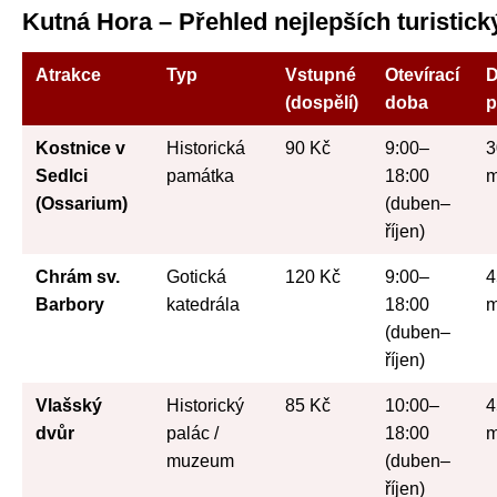
Kutná Hora – Přehled nejlepších turistick
Atrakce
Typ
Vstupné
Otevírací
(dospělí)
doba
p
Kostnice v
Historická
90 Kč
9:00–
3
Sedlci
památka
18:00
m
(Ossarium)
(duben–
říjen)
Chrám sv.
Gotická
120 Kč
9:00–
4
Barbory
katedrála
18:00
m
(duben–
říjen)
Vlašský
Historický
85 Kč
10:00–
4
dvůr
palác /
18:00
m
muzeum
(duben–
říjen)