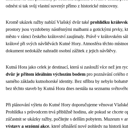
odnést si tak svůj vlastní suvenýr přímo z historické mincovny.
Kromě ukázek ražby nabízí Vlašský dvůr také
prohlídku královské
prostory jsou vyzdobeny nástěnnými malbami a gotickými prvky, kt
město v rámci českého království zaujímaly. Právě v královském sál
králové při svých návštěvách Kutné Hory. Atmosféra těchto místností
dokument nedokáže nahradit osobní zážitek z jejich návštěvy.
Kutná Hora jako celek je destinací, která si zaslouží více než jen r
dvůr je přitom ideálním výchozím bodem
pro poznávání celého mě
samého základu kutnohorské identity. Bez stříbra by nebylo bohatstv
bez těchto staveb by Kutná Hora dnes nestála na seznamu
světovéh
Při plánování výletu do Kutné Hory doporučujeme věnovat Vlašském
Prohlídka s průvodcem trvá přibližně hodinu, ale pokud se chcete op
zúčastnit se ukázky ražby, počítejte s delším pobytem. Muzeum v a
výstavy a sezónní akce
, které přinášejí nové pohledy na historii 