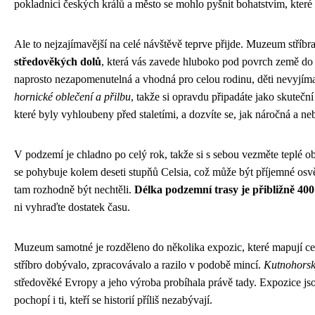
pokladnici českých králů a město se mohlo pyšnit bohatstvím, které 
Ale to nejzajímavější na celé návštěvě teprve přijde. Muzeum stříbra
středověkých dolů
, která vás zavede hluboko pod povrch země do s
naprosto nezapomenutelná a vhodná pro celou rodinu, děti nevyjí
hornické oblečení a přilbu
, takže si opravdu připadáte jako skutečn
které byly vyhloubeny před staletími, a dozvíte se, jak náročná a ne
V podzemí je chladno po celý rok, takže si s sebou vezměte teplé ob
se pohybuje kolem deseti stupňů Celsia, což může být příjemné osvě
tam rozhodně být nechtěli.
Délka podzemní trasy je přibližně 40
ni vyhraďte dostatek času.
Muzeum samotné je rozděleno do několika expozic, které mapují celo
stříbro dobývalo, zpracovávalo a razilo v podobě mincí.
Kutnohorsk
středověké Evropy a jeho výroba probíhala právě tady. Expozice jso
pochopí i ti, kteří se historií příliš nezabývají.