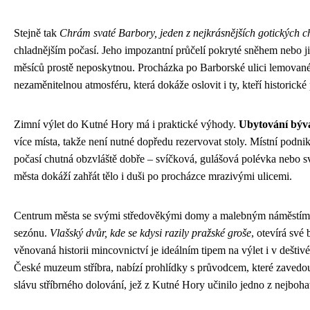
Stejně tak
Chrám svaté Barbory, jeden z nejkrásnějších gotických 
chladnějším počasí. Jeho impozantní průčelí pokryté sněhem nebo jin
měsíců prostě neposkytnou. Procházka po Barborské ulici lemova
nezaměnitelnou atmosféru, která dokáže oslovit i ty, kteří historické
Zimní výlet do Kutné Hory má i praktické výhody.
Ubytování bývá
více místa, takže není nutné dopředu rezervovat stoly. Místní podni
počasí chutná obzvláště dobře – svíčková, gulášová polévka nebo s
města dokáží zahřát tělo i duši po procházce mrazivými ulicemi.
Centrum města se svými středověkými domy a malebným náměstím Pa
sezónu.
Vlašský dvůr, kde se kdysi razily pražské groše
, otevírá své
věnovaná historii mincovnictví je ideálním tipem na výlet i v dešti
České muzeum stříbra, nabízí prohlídky s průvodcem, které zavedou
slávu stříbrného dolování, jež z Kutné Hory učinilo jedno z nejboh