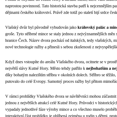
naprostou povinností. Tato historická stavba patří k nejcennějším pa
dějinami českého království. Právě zde totiž po staletí bijí srdce če
Vlašský dvůr byl původně vybudován jako
královský palác a mi
groše. Tyto stříbrné mince se staly jednou z nejvýznamnějších měn 
hranice Čech. Název dvora pochází od italských, tedy vlašských, min
nové technologie ražby a přinesli s sebou zkušenosti z nejvyspělejš
Když dnes vstoupíte do areálu Vlašského dvora, ocitnete se v prostře
největší slávy Kutné Hory. Město tehdy patřilo k
nejbohatším a n
díky bohatým nalezištím stříbra v okolních dolech. Stříbro se těžil
putovalo do celé Evropy. Samotný proces ražby byl přitom mimořádn
V rámci prohlídky Vlašského dvora se návštěvníci mohou zúčastni
jednou z největších atrakcí celé Kutné Hory. Průvodci v historických
vypadaly jednotlivé fáze výroby mince a co všechno muselo proběhn
interaktivní část prohlídky je oblíbená zejména u rodin s dětmi, pr