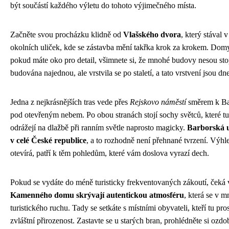
být součástí každého výletu do tohoto výjimečného místa.
Začněte svou procházku klidně od
Vlašského dvora
, který stával
okolních uliček, kde se zástavba mění takřka krok za krokem. Domy 
pokud máte oko pro detail, všimnete si, že mnohé budovy nesou st
budována najednou, ale vrstvila se po staletí, a tato vrstvení jsou d
Jedna z nejkrásnějších tras vede přes
Rejskovo náměstí
směrem k Barb
pod otevřeným nebem. Po obou stranách stojí sochy světců, které tu 
odrážejí na dlažbě při ranním světle naprosto magicky.
Barborská ul
v celé České republice
, a to rozhodně není přehnané tvrzení. Výhle
otevírá, patří k těm pohledům, které vám doslova vyrazí dech.
Pokud se vydáte do méně turisticky frekventovaných zákoutí, čeká
Kamenného domu skrývají autentickou atmosféru
, která se v 
turistického ruchu. Tady se setkáte s místními obyvateli, kteří tu pr
zvláštní přirozenost. Zastavte se u starých bran, prohlédněte si ozd