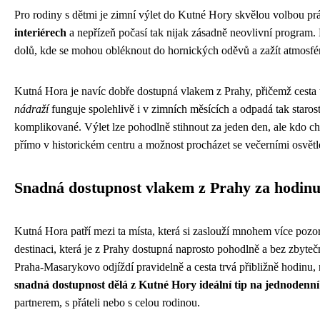
Pro rodiny s dětmi je zimní výlet do Kutné Hory skvělou volbou pr
interiérech
a nepřízeň počasí tak nijak zásadně neovlivní program. 
dolů, kde se mohou obléknout do hornických oděvů a zažít atmosféru 
Kutná Hora je navíc dobře dostupná vlakem z Prahy, přičemž cesta 
nádraží
funguje spolehlivě i v zimních měsících a odpadá tak staros
komplikované. Výlet lze pohodlně stihnout za jeden den, ale kdo ch
přímo v historickém centru a možnost procházet se večerními osvětl
Snadná dostupnost vlakem z Prahy za hodin
Kutná Hora patří mezi ta místa, která si zaslouží mnohem více pozorn
destinaci, která je z Prahy dostupná naprosto pohodlně a bez zbyteč
Praha-Masarykovo odjíždí pravidelně a cesta trvá přibližně hodinu,
snadná dostupnost dělá z Kutné Hory ideální tip na jednodenní
partnerem, s přáteli nebo s celou rodinou.