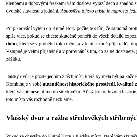
klenbami a dobovými freskami vám doslova vyrazí dech a snadno si 
dvorské slavnosti a jednání.
Atmosféra tohoto místa je naprosto jedi
Při plánování výletu do Kutné Hory počítejte s tím, že samotná pr
spíše více, pokud se chcete skutečně ponořit do všech detailů expoz
dobu
, která se v průběhu roku mění, a v letní sezóně přijít raději d
Vstupné je velmi přijatelné a v porovnání s tím, co za ně dostanete
zážitku.
Italský dvůr je prostě jedním z těch míst, která by měla být na kaž
Kombinuje v sobě
autentičnost historického prostředí, kvalitn
která vás přenese přímo do středověku. Ať už jste milovníci historie
toto místo vás rozhodně nezklame.
Vlašský dvůr a ražba středověkých stříbrnýc
Pokud se chystáte do Kutné Hory a hledáte místo, které vám skutečn