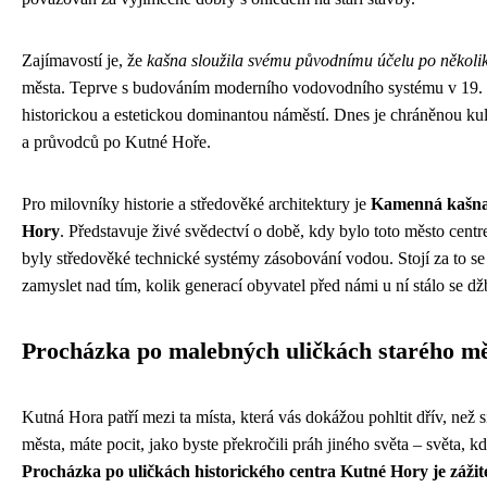
Zajímavostí je, že
kašna sloužila svému původnímu účelu po několik 
města. Teprve s budováním moderního vodovodního systému v 19. stole
historickou a estetickou dominantou náměstí. Dnes je chráněnou kul
a průvodců po Kutné Hoře.
Pro milovníky historie a středověké architektury je
Kamenná kašna 
Hory
. Představuje živé svědectví o době, kdy bylo toto město cent
byly středověké technické systémy zásobování vodou. Stojí za to se u
zamyslet nad tím, kolik generací obyvatel před námi u ní stálo se d
Procházka po malebných uličkách starého m
Kutná Hora patří mezi ta místa, která vás dokážou pohltit dřív, než 
města, máte pocit, jako byste překročili práh jiného světa – světa, 
Procházka po uličkách historického centra Kutné Hory je zážit