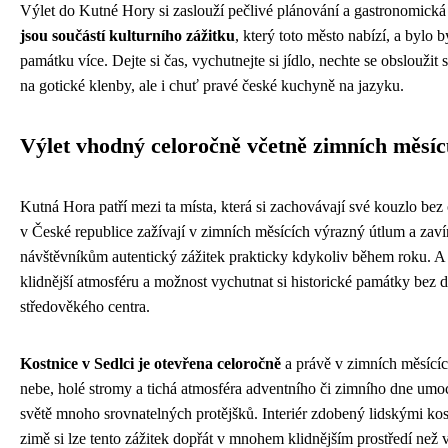
Výlet do Kutné Hory si zaslouží pečlivé plánování a gastronomick
jsou součástí kulturního zážitku
, který toto město nabízí, a bylo b
památku více. Dejte si čas, vychutnejte si jídlo, nechte se obslou
na gotické klenby, ale i chuť pravé české kuchyně na jazyku.
Výlet vhodný celoročně včetně zimních měsí
Kutná Hora patří mezi ta místa, která si zachovávají své kouzlo bez
v České republice zažívají v zimních měsících výrazný útlum a zavír
návštěvníkům autentický zážitek prakticky kdykoliv během roku. A
klidnější atmosféru a možnost vychutnat si historické památky bez d
středověkého centra.
Kostnice v Sedlci je otevřena celoročně
a právě v zimních měsícíc
nebe, holé stromy a tichá atmosféra adventního či zimního dne umoc
světě mnoho srovnatelných protějšků. Interiér zdobený lidskými kos
zimě si lze tento zážitek dopřát v mnohem klidnějším prostředí než v 