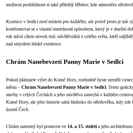
možnost prohlédnout si také přilehlý hřbitov, kde atmosféra středov
Kostnice v Sedlci není místem pro každého, ale právě proto je tak v
konfrontovat se s vlastní smrtelností způsobem, který je v dnešní 
rok stává cílem stovek tisíc návštěvníků z celého světa, kteří odj
nad smyslem lidské existence.
Chrám Nanebevzetí Panny Marie v Sedlci
Pokud plánujete výlet do Kutné Hory, rozhodně byste neměli vynecha
města –
Chrám Nanebevzetí Panny Marie v Sedlci
. Tento gotick
stavby v celých Čechách a jeho návštěva zanechá v každém cestova
Kutné Hory, ale jeho historie sahá hluboko do středověku, kdy zde b
území Čech.
Chrám samotný byl postaven ve
14. a 15. století
a jeho architektura