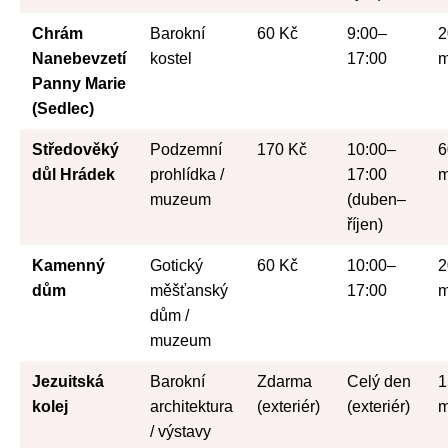
Chrám
Barokní
60 Kč
9:00–
2
Nanebevzetí
kostel
17:00
m
Panny Marie
(Sedlec)
Středověký
Podzemní
170 Kč
10:00–
6
důl Hrádek
prohlídka /
17:00
m
muzeum
(duben–
říjen)
Kamenný
Gotický
60 Kč
10:00–
2
dům
měšťanský
17:00
m
dům /
muzeum
Jezuitská
Barokní
Zdarma
Celý den
1
kolej
architektura
(exteriér)
(exteriér)
m
/ výstavy