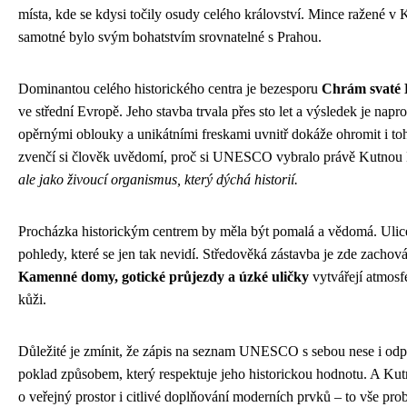
místa, kde se kdysi točily osudy celého království. Mince ražené v
samotné bylo svým bohatstvím srovnatelné s Prahou.
Dominantou celého historického centra je bezesporu
Chrám svaté
ve střední Evropě. Jeho stavba trvala přes sto let a výsledek je napro
opěrnými oblouky a unikátními freskami uvnitř dokáže ohromit i toho
zvenčí si člověk uvědomí, proč si UNESCO vybralo právě Kutnou
ale jako živoucí organismus, který dýchá historií.
Procházka historickým centrem by měla být pomalá a vědomá. Ulice
pohledy, které se jen tak nevidí. Středověká zástavba je zde zachov
Kamenné domy, gotické průjezdy a úzké uličky
vytvářejí atmosfé
kůži.
Důležité je zmínit, že zápis na seznam UNESCO s sebou nese i odp
poklad způsobem, který respektuje jeho historickou hodnotu. A Kutn
o veřejný prostor i citlivé doplňování moderních prvků – to vše pro