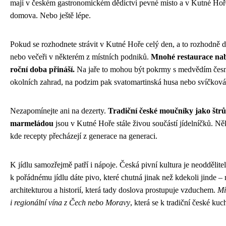
mají v českém gastronomickém dědictví pevné místo a v Kutné Hoře j
domova. Nebo ještě lépe.
Pokud se rozhodnete strávit v Kutné Hoře celý den, a to rozhodně d
nebo večeři v některém z místních podniků.
Mnohé restaurace nabí
roční doba přináší.
Na jaře to mohou být pokrmy s medvědím česneke
okolních zahrad, na podzim pak svatomartinská husa nebo svíčková
Nezapomínejte ani na dezerty.
Tradiční české moučníky jako štrů
marmeládou
jsou v Kutné Hoře stále živou součástí jídelníčků. Ně
kde recepty přecházejí z generace na generaci.
K jídlu samozřejmě patří i nápoje. Česká pivní kultura je neoddělit
k pořádnému jídlu dáte pivo, které chutná jinak než kdekoli jinde –
architekturou a historií, která tady doslova prostupuje vzduchem.
Mí
i regionální vína z Čech nebo Moravy
, která se k tradiční české kuc