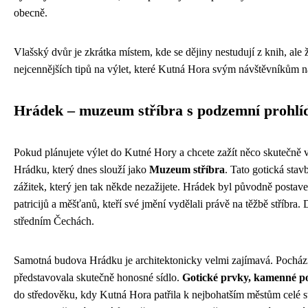
obecně.
Vlašský dvůr je zkrátka místem, kde se dějiny nestudují z knih, ale ži
nejcennějších tipů na výlet, které Kutná Hora svým návštěvníkům n
Hrádek – muzeum stříbra s podzemní prohlí
Pokud plánujete výlet do Kutné Hory a chcete zažít něco skutečně
Hrádku, který dnes slouží jako
Muzeum stříbra
. Tato gotická stav
zážitek, který jen tak někde nezažijete. Hrádek byl původně post
patricijů a měšťanů, kteří své jmění vydělali právě na těžbě stříbra
středním Čechách.
Samotná budova Hrádku je architektonicky velmi zajímavá. Pochází 
představovala skutečně honosné sídlo.
Gotické prvky, kamenné por
do středověku, kdy Kutná Hora patřila k nejbohatším městům celé stře