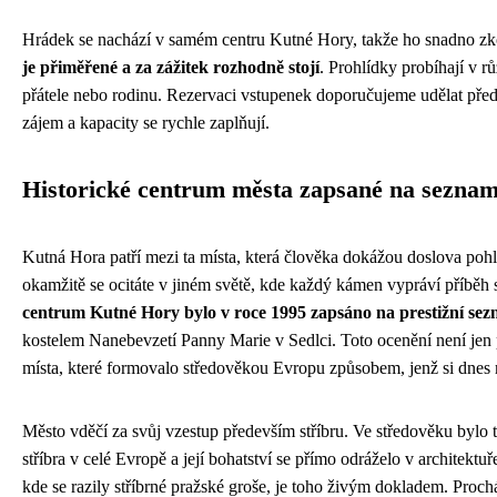
Hrádek se nachází v samém centru Kutné Hory, takže ho snadno zk
je přiměřené a za zážitek rozhodně stojí
. Prohlídky probíhají v r
přátele nebo rodinu. Rezervaci vstupenek doporučujeme udělat před
zájem a kapacity se rychle zaplňují.
Historické centrum města zapsané na sez
Kutná Hora patří mezi ta místa, která člověka dokážou doslova pohlt
okamžitě se ocitáte v jiném světě, kde každý kámen vypráví příběh
centrum Kutné Hory bylo v roce 1995 zapsáno na prestižní s
kostelem Nanebevzetí Panny Marie v Sedlci. Toto ocenění není jen
místa, které formovalo středověkou Evropu způsobem, jenž si dne
Město vděčí za svůj vzestup především stříbru. Ve středověku bylo
stříbra v celé Evropě a její bohatství se přímo odráželo v architektuř
kde se razily stříbrné pražské groše, je toho živým dokladem. Proc