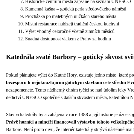
Historické centrum města zapsané na seznam UNESCO
Kamenná kašna – gotická perla středověkého náměstí
Procházka po malebných uličkách starého města
Místní restaurace nabízejí tradiční českou kuchyni
Výlet vhodný celoročně včetně zimních měsíců
Snadná dostupnost vlakem z Prahy za hodinu
Katedrála svaté Barbory – gotický skvost svě
Pokud plánujete výlet do Kutné Hory, existuje jedno místo, které p
bezesporu k nejokouzlujícím gotickým stavbám celé střední Ev
nezapomenete. Tento nádherný chrám tyčící se nad údolím řeky Vr
dědictví UNESCO společně s dalším skvostem města, katedrálou N
Stavba katedrály byla zahájena v roce 1388 a její historie je úzce sp
Právě horníci a mincíři financovali výstavbu tohoto velkolepé
Barboře. Není proto divu, že interiér katedrály skrývá nástěnné ma