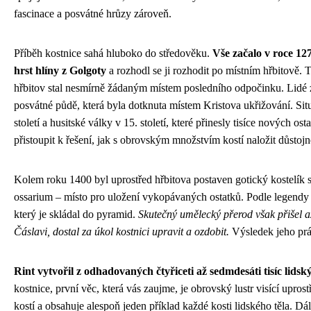
fascinace a posvátné hrůzy zároveň.
Příběh kostnice sahá hluboko do středověku.
Vše začalo v roce 12
hrst hlíny z Golgoty
a rozhodl se ji rozhodit po místním hřbitově. T
hřbitov stal nesmírně žádaným místem posledního odpočinku. Lidé z 
posvátné půdě, která byla dotknuta místem Kristova ukřižování. Sit
století a husitské války v 15. století, které přinesly tisíce nových o
přistoupit k řešení, jak s obrovským množstvím kostí naložit důstojn
Kolem roku 1400 byl uprostřed hřbitova postaven gotický kostelík s
ossarium – místo pro uložení vykopávaných ostatků. Podle legendy s
který je skládal do pyramid.
Skutečný umělecký přerod však přišel až 
Čáslavi, dostal za úkol kostnici upravit a ozdobit.
Výsledek jeho prác
Rint vytvořil z odhadovaných čtyřiceti až sedmdesáti tisíc lidsk
kostnice, první věc, která vás zaujme, je obrovský lustr visící upros
kostí a obsahuje alespoň jeden příklad každé kosti lidského těla. D