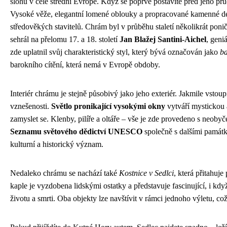
slohu v celé střední Evropě. Když se poprvé postavíte před jeho pr
Vysoké věže, elegantní lomené oblouky a propracované kamenné det
středověkých stavitelů. Chrám byl v průběhu staletí několikrát poni
sehrál na přelomu 17. a 18. století
Jan Blažej Santini-Aichel
, geni
zde uplatnil svůj charakteristický styl, který bývá označován jako
ba
barokního cítění, která nemá v Evropě obdoby.
Interiér chrámu je stejně působivý jako jeho exteriér. Jakmile vstoup
vznešenosti.
Světlo pronikající vysokými okny
vytváří mystickou 
zamyslet se. Klenby, pilíře a oltáře – vše je zde provedeno s neobyč
Seznamu světového dědictví UNESCO
společně s dalšími památk
kulturní a historický význam.
Nedaleko chrámu se nachází také
Kostnice v Sedlci
, která přitahuj
kaple je vyzdobena lidskými ostatky a představuje fascinující, i k
životu a smrti. Oba objekty lze navštívit v rámci jednoho výletu, co