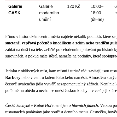
Galerie
Galerie
120 Kč
10:00–
6
GASK
moderního
18:00
m
umění
(út–ne)
Přímo v historickém centru města najdete několik podniků, které se
smetaně, vepřová pečeně s knedlíkem a zelím nebo tradiční gul
zahřát na duši i na těle, zvláště po celodenním putování po historic
surovinách, a pokud máte štěstí, narazíte na podniky, které spolupra
Jedním z oblíbených míst, kam místní i turisté rádi zavítají, jsou re
Barbory
nebo v centru kolem Palackého náměstí. Atmosféra starý
čerstvě uvařeného jídla vytváří nezapomenutelný zážitek. Není nic l
pořádnému obědu a nechat se unést českou kuchyní v celé její kráse
Česká kuchyně v Kutné Hoře není jen o hlavních jídlech.
Velkou poz
restauracích podávány jako součást denního menu. Česnečka, hovězí