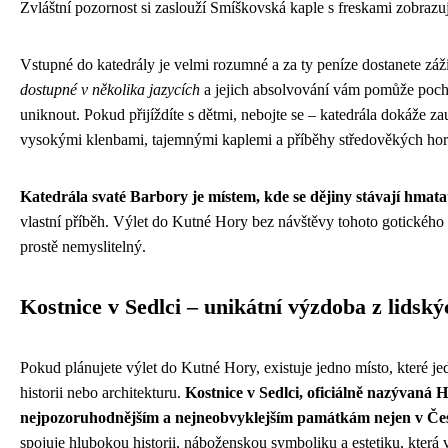
Zvláštní pozornost si zaslouží Smíškovská kaple s freskami zobrazuj
Vstupné do katedrály je velmi rozumné a za ty peníze dostanete zá
dostupné v několika jazycích
a jejich absolvování vám pomůže pochop
uniknout. Pokud přijíždíte s dětmi, nebojte se – katedrála dokáže zau
vysokými klenbami, tajemnými kaplemi a příběhy středověkých hor
Katedrála svaté Barbory je místem, kde se dějiny stávají hmata
vlastní příběh. Výlet do Kutné Hory bez návštěvy tohoto gotického 
prostě nemyslitelný.
Kostnice v Sedlci – unikátní výzdoba z lidský
Pokud plánujete výlet do Kutné Hory, existuje jedno místo, které j
historii nebo architekturu.
Kostnice v Sedlci, oficiálně nazývaná H
nejpozoruhodnějším a nejneobvyklejším památkám nejen v České
spojuje hlubokou historii, náboženskou symboliku a estetiku, kter