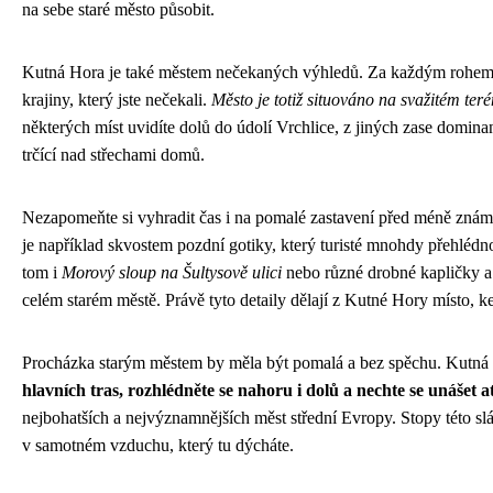
na sebe staré město působit.
Kutná Hora je také městem nečekaných výhledů. Za každým rohem 
krajiny, který jste nečekali.
Město je totiž situováno na svažitém ter
některých míst uvidíte dolů do údolí Vrchlice, z jiných zase domin
trčící nad střechami domů.
Nezapomeňte si vyhradit čas i na pomalé zastavení před méně zn
je například skvostem pozdní gotiky, který turisté mnohdy přehlédn
tom i
Morový sloup na Šultysově ulici
nebo různé drobné kapličky a 
celém starém městě. Právě tyto detaily dělají z Kutné Hory místo, k
Procházka starým městem by měla být pomalá a bez spěchu. Kutná 
hlavních tras, rozhlédněte se nahoru i dolů a nechte se unášet 
nejbohatších a nejvýznamnějších měst střední Evropy. Stopy této sláv
v samotném vzduchu, který tu dýcháte.