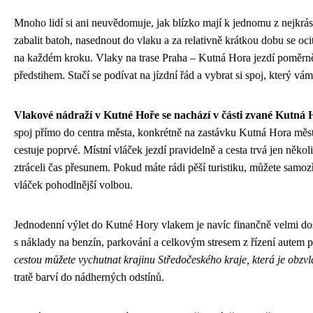
Mnoho lidí si ani neuvědomuje, jak blízko mají k jednomu z nejkrásn
zabalit batoh, nasednout do vlaku a za relativně krátkou dobu se ocit
na každém kroku. Vlaky na trase Praha – Kutná Hora jezdí poměrně 
předstihem. Stačí se podívat na jízdní řád a vybrat si spoj, který vá
Vlakové nádraží v Kutné Hoře se nachází v části zvané Kutná 
spoj přímo do centra města, konkrétně na zastávku Kutná Hora měst
cestuje poprvé. Místní vláček jezdí pravidelně a cesta trvá jen něko
ztráceli čas přesunem. Pokud máte rádi pěší turistiku, můžete samozř
vláček pohodlnější volbou.
Jednodenní výlet do Kutné Hory vlakem je navíc finančně velmi dos
s náklady na benzín, parkování a celkovým stresem z řízení autem p
cestou můžete vychutnat krajinu Středočeského kraje, která je obzv
tratě barví do nádherných odstínů.