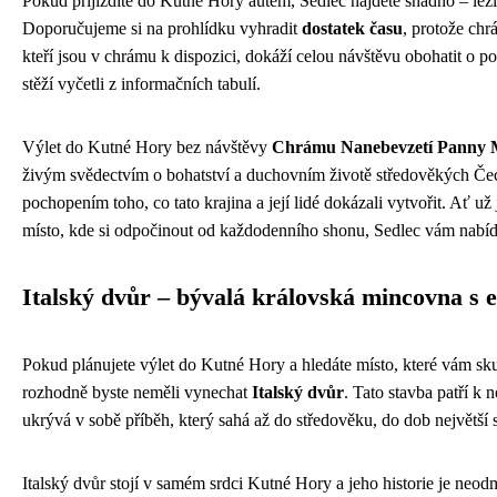
Pokud přijíždíte do Kutné Hory autem, Sedlec najdete snadno – leží
Doporučujeme si na prohlídku vyhradit
dostatek času
, protože chr
kteří jsou v chrámu k dispozici, dokáží celou návštěvu obohatit o pou
stěží vyčetli z informačních tabulí.
Výlet do Kutné Hory bez návštěvy
Chrámu Nanebevzetí Panny M
živým svědectvím o bohatství a duchovním životě středověkých Čec
pochopením toho, co tato krajina a její lidé dokázali vytvořit. Ať už 
místo, kde si odpočinout od každodenního shonu, Sedlec vám nabídn
Italský dvůr – bývalá královská mincovna s e
Pokud plánujete výlet do Kutné Hory a hledáte místo, které vám skut
rozhodně byste neměli vynechat
Italský dvůr
. Tato stavba patří k
ukrývá v sobě příběh, který sahá až do středověku, do dob největší 
Italský dvůr stojí v samém srdci Kutné Hory a jeho historie je neodmy