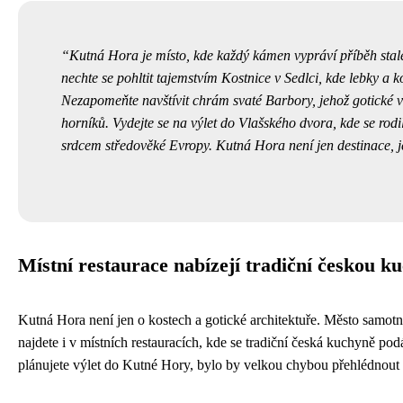
Kutná Hora je místo, kde každý kámen vypráví příběh stal
nechte se pohltit tajemstvím Kostnice v Sedlci, kde lebky a ko
Nezapomeňte navštívit chrám svaté Barbory, jehož gotické vě
horníků. Vydejte se na výlet do Vlašského dvora, kde se rodi
srdcem středověké Evropy. Kutná Hora není jen destinace, j
Místní restaurace nabízejí tradiční českou k
Kutná Hora není jen o kostech a gotické architektuře. Město samotn
najdete i v místních restauracích, kde se tradiční česká kuchyně po
plánujete výlet do Kutné Hory, bylo by velkou chybou přehlédnout