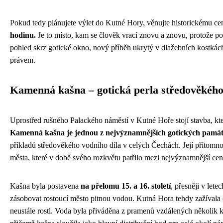
Pokud tedy plánujete výlet do Kutné Hory, věnujte historickému ce
hodinu.
Je to místo, kam se člověk vrací znovu a znovu, protože p
pohled skrz gotické okno, nový příběh ukrytý v dlažebních kost
právem.
Kamenná kašna – gotická perla středověkého
Uprostřed rušného Palackého náměstí v Kutné Hoře stojí stavba, kt
Kamenná kašna je jednou z nejvýznamnějších gotických památ
příkladů středověkého vodního díla v celých Čechách. Její přítomno
města, které v době svého rozkvětu patřilo mezi nejvýznamnější cent
Kašna byla postavena
na přelomu 15. a 16. století
, přesněji v lete
zásobovat rostoucí město pitnou vodou. Kutná Hora tehdy zažívala
neustále rostl. Voda byla přiváděna z pramenů vzdálených několik 