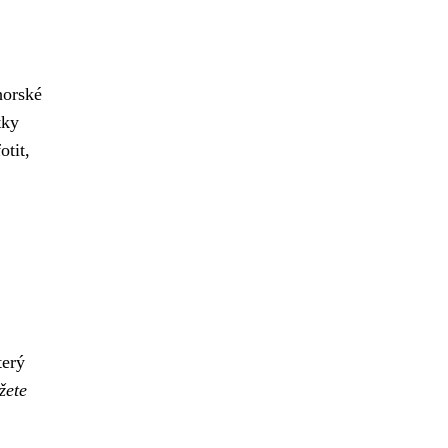
horské
tky
otit,
terý
žete