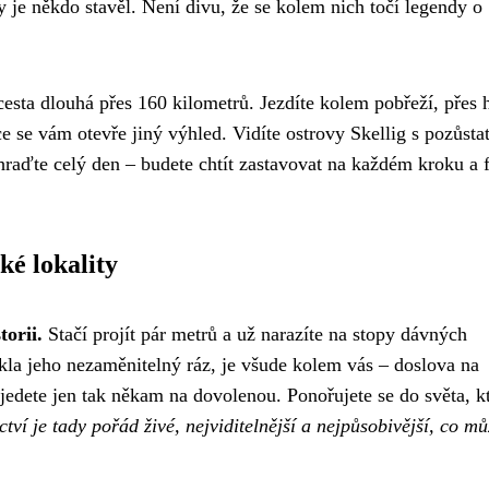
y je někdo stavěl. Není divu, že se kolem nich točí legendy o
esta dlouhá přes 160 kilometrů. Jezdíte kolem pobřeží, přes 
 se vám otevře jiný výhled. Vidíte ostrovy Skellig s pozůsta
hraďte celý den – budete chtít zastavovat na každém kroku a f
ké lokality
torii.
Stačí projít pár metrů a už narazíte na stopy dávných
iskla jeho nezaměnitelný ráz, je všude kolem vás – doslova na
jedete jen tak někam na dovolenou. Ponořujete se do světa, k
ctví je tady pořád živé, nejviditelnější a nejpůsobivější, co mů