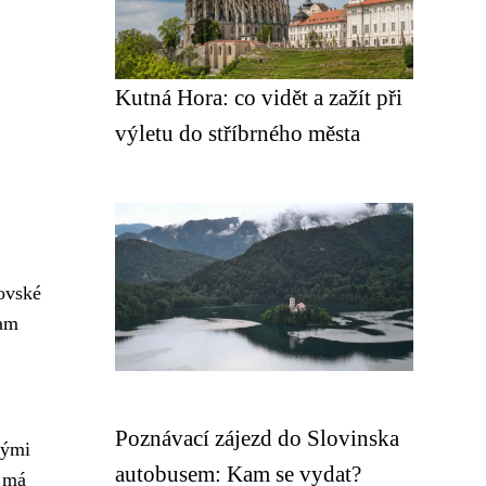
Kutná Hora: co vidět a zažít při
výletu do stříbrného města
rovské
tam
Poznávací zájezd do Slovinska
tými
autobusem: Kam se vydat?
h má