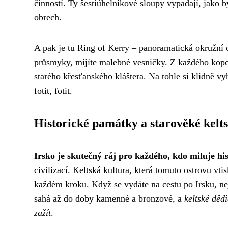
činností. Ty šestiúhelníkové sloupy vypadají, jako b
obrech.
A pak je tu Ring of Kerry – panoramatická okružní c
průsmyky, míjíte malebné vesničky. Z každého kopce
starého křesťanského kláštera. Na tohle si klidně vy
fotit, fotit.
Historické památky a starověké kelts
Irsko je skutečný ráj pro každého, kdo miluje his
civilizací. Keltská kultura, která tomuto ostrovu vt
každém kroku. Když se vydáte na cestu po Irsku, ne
sahá až do doby kamenné a bronzové, a
keltské dědi
zažít
.