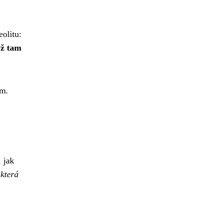
eolitu:
ž tam
em.
 jak
 která