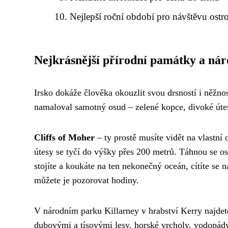
Nejlepší roční období pro návštěvu ostr
Nejkrásnější přírodní památky a nár
Irsko dokáže člověka okouzlit svou drsností i něžnost
namaloval samotný osud – zelené kopce, divoké útesy
Cliffs of Moher
– ty prostě musíte vidět na vlastní 
útesy se tyčí do výšky přes 200 metrů. Táhnou se o
stojíte a koukáte na ten nekonečný oceán, cítíte se n
můžete je pozorovat hodiny.
V národním parku Killarney v hrabství Kerry najdete
dubovými a tísovými lesy, horské vrcholy, vodopá