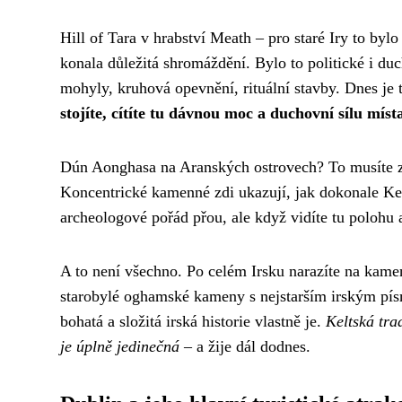
Hill of Tara v hrabství Meath – pro staré Iry to bylo
konala důležitá shromáždění. Bylo to politické i duc
mohyly, kruhová opevnění, rituální stavby. Dnes je 
stojíte, cítíte tu dávnou moc a duchovní sílu míst
Dún Aonghasa na Aranských ostrovech? To musíte za
Koncentrické kamenné zdi ukazují, jak dokonale Ke
archeologové pořád přou, ale když vidíte tu polohu 
A to není všechno. Po celém Irsku narazíte na kam
starobylé oghamské kameny s nejstarším irským pí
bohatá a složitá irská historie vlastně je.
Keltská trad
je úplně jedinečná
– a žije dál dodnes.