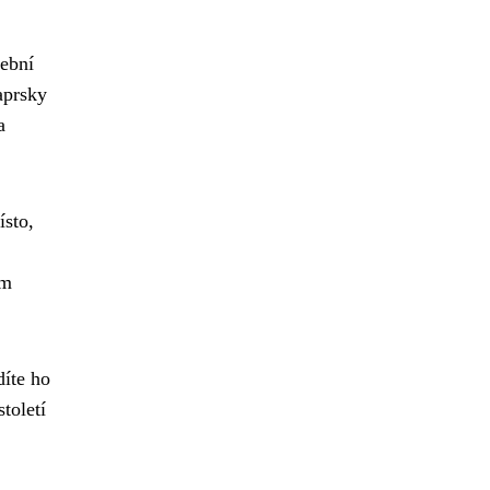
řební
aprsky
a
ísto,
em
díte ho
toletí