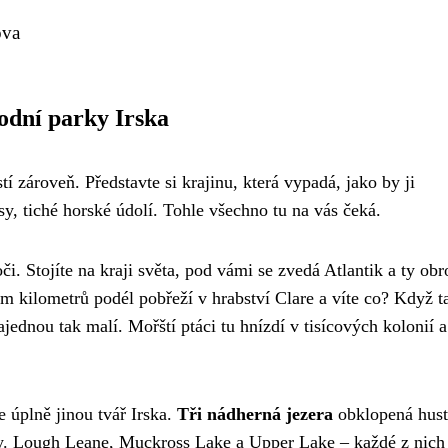
ova
odní parky Irska
í zároveň. Představte si krajinu, která vypadá, jako by ji
, tiché horské údolí. Tohle všechno tu na vás čeká.
oči. Stojíte na kraji světa, pod vámi se zvedá Atlantik a ty ob
sm kilometrů podél pobřeží v hrabství Clare a víte co? Když 
ajednou tak malí. Mořští ptáci tu hnízdí v tisícových kolonií a
 úplně jinou tvář Irska.
Tři nádherná jezera
obklopená hus
dy. Lough Leane, Muckross Lake a Upper Lake – každé z nic