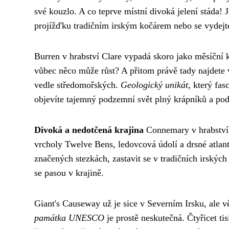
své kouzlo. A co teprve místní divoká jelení stáda! J
projížďku tradičním irským kočárem nebo se vydej
Burren v hrabství Clare vypadá skoro jako měsíční k
vůbec něco může růst? A přitom právě tady najdete v
vedle středomořských.
Geologický unikát
, který fa
objevíte tajemný podzemní svět plný krápníků a p
Divoká a nedotčená krajina
Connemary v hrabství 
vrcholy Twelve Bens, ledovcová údolí a drsné atlant
značených stezkách, zastavit se v tradičních irský
se pasou v krajině.
Giant's Causeway už je sice v Severním Irsku, ale vě
památka UNESCO
je prostě neskutečná. Čtyřicet ti