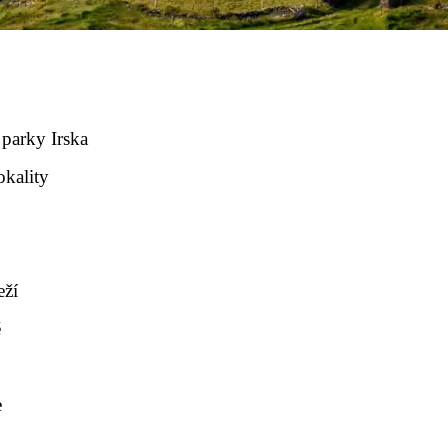
 parky Irska
okality
eží
ě
e