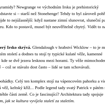
é pyramidy? Newgrange ve východním Irsku je prehistorický
edstavte si – starší než Stonehenge! Tehdy to byl zároveň poh
ijde to nejúžasnější: když nastane zimní slunovrat, sluneční p
. Kdo to postavil, musel být neuvěřitelně chytrý. Vidět to n
erý Irsko skrývá.
Glendalough v hrabství Wicklow – to je m
tém století a dodnes tu stojí ty typické kulaté věže, kamenné
ny, kde se dvě jezera lesknou mezi horami. Ty věže mimochod
 – což se stávalo dost často – lidé se tam schovávali.
pohádky. Celý ten komplex stojí na vápencovém pahorku a vi
 věž, keltský kříž... Podle legend tady svatý Patrick v pátém s
téhle části země. Co je fascinující? Architektura tady spojuje
m, jak se kultura vyvíjela staletí za staletím.