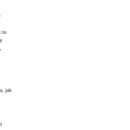
.
 tu
hy
,
a, jak
u