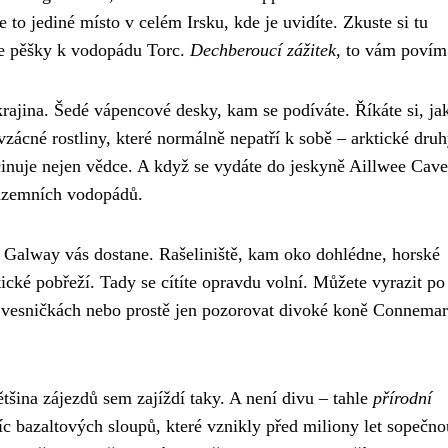
e to jediné místo v celém Irsku, kde je uvidíte. Zkuste si tu
te pěšky k vodopádu Torc.
Dechberoucí zážitek
, to vám povím
rajina. Šedé vápencové desky, kam se podíváte. Říkáte si, jak
zácné rostliny, které normálně nepatří k sobě – arktické dru
scinuje nejen vědce. A když se vydáte do jeskyně Aillwee Cave
odzemních vodopádů.
Galway vás dostane. Rašeliniště, kam oko dohlédne, horské
ické pobřeží. Tady se cítíte opravdu volní. Můžete vyrazit po
ch vesničkách nebo prostě jen pozorovat divoké koně Connemar
tšina zájezdů sem zajíždí taky. A není divu – tahle
přírodní
síc bazaltových sloupů, které vznikly před miliony let sopečno