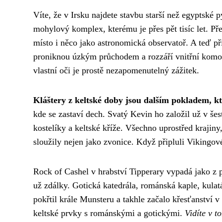
Víte, že v Irsku najdete stavbu starší než egyptsk
mohylový komplex, kterému je přes pět tisíc let. Př
místo i něco jako astronomická observatoř. A teď př
proniknou úzkým průchodem a rozzáří vnitřní komoru
vlastní oči je prostě nezapomenutelný zážitek.
Kláštery z keltské doby jsou dalším pokladem, kt
kde se zastaví dech. Svatý Kevin ho založil už v šes
kostelíky a keltské kříže. Všechno uprostřed kraji
sloužily nejen jako zvonice. Když připluli Vikingové
Rock of Cashel v hrabství Tipperary vypadá jako z 
už zdálky. Gotická katedrála, románská kaple, kulatá
pokřtil krále Munsteru a takhle začalo křesťanství v 
keltské prvky s románskými a gotickými.
Vidíte v to