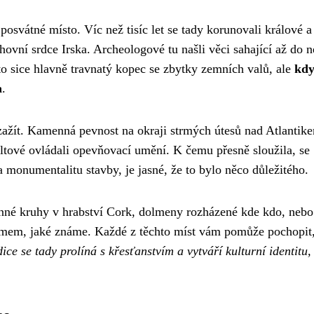
 posvátné místo. Víc než tisíc let se tady korunovali králové a
hovní srdce Irska. Archeologové tu našli věci sahající až do n
to sice hlavně travnatý kopec se zbytky zemních valů, ale
kdy
a
.
žít. Kamenná pevnost na okraji strmých útesů nad Atlantik
ltové ovládali opevňovací umění. K čemu přesně sloužila, se
a monumentalitu stavby, je jasné, že to bylo něco důležitého.
enné kruhy v hrabství Cork, dolmeny rozházené kde kdo, nebo
smem, jaké známe. Každé z těchto míst vám pomůže pochopit,
ice se tady prolíná s křesťanstvím a vytváří kulturní identitu,