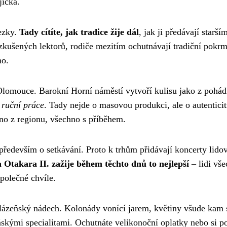
jíčka.
ezky.
Tady cítíte, jak tradice žije dál
, jak ji předávají starší
 zkušených lektorů, rodiče mezitím ochutnávají tradiční pokr
no.
 Olomouce. Barokní Horní náměstí vytvoří kulisu jako z pohád
 ruční práce
. Tady nejde o masovou produkci, ale o autenticit
no z regionu, všechno s příběhem.
především o setkávání. Proto k trhům přidávají koncerty lido
Otakara II. zažije během těchto dnů to nejlepší
– lidi vše
společné chvíle.
 lázeňský nádech. Kolonády vonící jarem, květiny všude kam 
ňskými specialitami. Ochutnáte velikonoční oplatky nebo si po