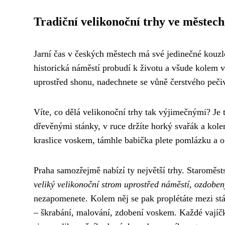
Tradiční velikonoční trhy ve městech
Jarní čas v českých městech má své jedinečné kouz
historická náměstí probudí k životu a všude kolem vá
uprostřed shonu, nadechnete se vůně čerstvého pečiv
Víte, co dělá velikonoční trhy tak výjimečnými? Je t
dřevěnými stánky, v ruce držíte horký svařák a kol
kraslice voskem, támhle babička plete pomlázku a o 
Praha samozřejmě nabízí ty největší trhy. Staroměs
veliký velikonoční strom uprostřed náměstí, ozdobený
nezapomenete. Kolem něj se pak proplétáte mezi stán
– škrabání, malování, zdobení voskem. Každé vajíčk