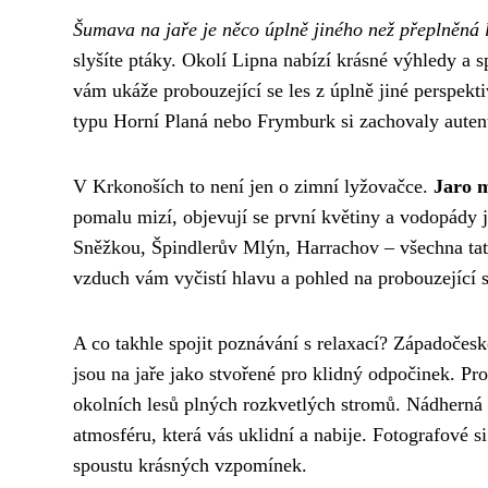
Šumava na jaře je něco úplně jiného než přeplněná le
slyšíte ptáky. Okolí Lipna nabízí krásné výhledy a 
vám ukáže probouzející se les z úplně jiné perspektiv
typu Horní Planá nebo Frymburk si zachovaly autent
V Krkonoších to není jen o zimní lyžovačce.
Jaro m
pomalu mizí, objevují se první květiny a vodopády j
Sněžkou, Špindlerův Mlýn, Harrachov – všechna tato
vzduch vám vyčistí hlavu a pohled na probouzející 
A co takhle spojit poznávání s relaxací? Západočes
jsou na jaře jako stvořené pro klidný odpočinek. P
okolních lesů plných rozkvetlých stromů. Nádherná l
atmosféru, která vás uklidní a nabije. Fotografové s
spoustu krásných vzpomínek.