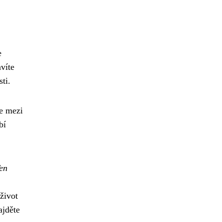
e
avíte
ti.
te mezi
bí
en
život
ajděte