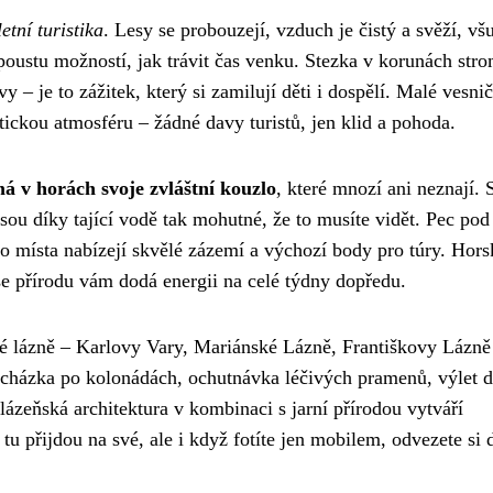
tní turistika
. Lesy se probouzejí, vzduch je čistý a svěží, vš
spoustu možností, jak trávit čas venku. Stezka v korunách str
y – je to zážitek, který si zamilují děti i dospělí. Malé vesni
ickou atmosféru – žádné davy turistů, jen klid a pohoda.
á v horách svoje zvláštní kouzlo
, které mnozí ani neznají. 
sou díky tající vodě tak mohutné, že to musíte vidět. Pec pod
 místa nabízejí skvělé zázemí a výchozí body pro túry. Hors
se přírodu vám dodá energii na celé týdny dopředu.
ké lázně – Karlovy Vary, Mariánské Lázně, Františkovy Lázně
rocházka po kolonádách, ochutnávka léčivých pramenů, výlet 
ázeňská architektura v kombinaci s jarní přírodou vytváří
i tu přijdou na své, ale i když fotíte jen mobilem, odvezete si