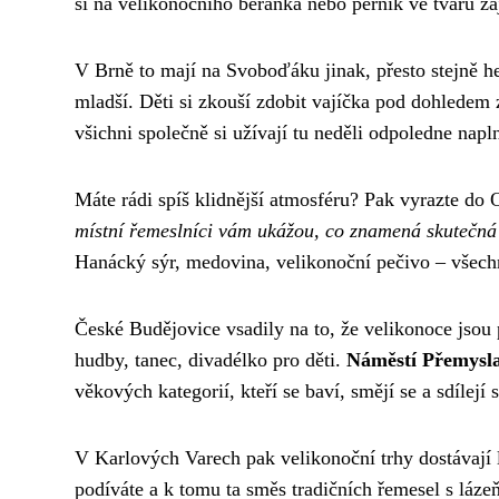
si na velikonočního beránka nebo perník ve tvaru za
V Brně to mají na Svoboďáku jinak, přesto stejně h
mladší. Děti si zkouší zdobit vajíčka pod dohledem
všichni společně si užívají tu neděli odpoledne napl
Máte rádi spíš klidnější atmosféru? Pak vyrazte do
místní řemeslníci vám ukážou, co znamená skutečná
Hanácký sýr, medovina, velikonoční pečivo – všech
České Budějovice vsadily na to, že velikonoce jsou 
hudby, tanec, divadélko pro děti.
Náměstí Přemysla 
věkových kategorií, kteří se baví, smějí se a sdílejí 
V Karlových Varech pak velikonoční trhy dostávají
podíváte a k tomu ta směs tradičních řemesel s láze