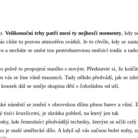
lo.
Velikonoční trhy patří mezi ty nejhezčí momenty
, kdy s
s cítíte tu pravou atmosféru svátků. Je to chvíle, kdy se zast
a a necháte se unést tou pestrobarevnou směsicí tradic a rados
o právě to propojení starého s novým. Představte si, že kráčí
em vás se line vůně mazanců. Tady někdo předvádí, jak se zdo
kousek dál se směje skupina dětí s čokoládou od uší.
tské náměstí se změní v obrovskou dílnu plnou barev a vůní.
T
 tisíci kraslicemi
, je zkrátka pohled, na který jen tak
ky, kde řemeslníci předvádějí techniky, kterým se učili celý 
o je malé umělecké dílo. A když už vás začnou bolet nohy, z