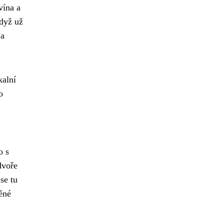
vína a
když už
 a
kalní
o
o s
dvoře
se tu
věné