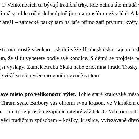
 O Velikonocích tu bývají tradiční trhy, kde ochutnáte mladá 
i má v tuhle roční dobu úplně jinou atmosféru než v létě. A 
cký areál – zámecké parky tam na jaře přímo září prvními květy
sto má prostě všechno – skalní věže Hruboskalska, tajemná s
m, že si tu vyberete podle své kondice. S dětmi se projdete p
čnější výšlapy. Zámek Hrubá Skála nebo zřícenina hradu Trosky
má svěží zeleň a všechno voní novým životem.
avé místo pro velikonoční výlet
. Tohle staré královské měst
í. Chrám svaté Barbory vás ohromí svou krásou, ve Vlašském 
i... no, to je prostě nezapomenutelný zážitek. O Velikonocích 
jí věci tradičním způsobem – košíky, kraslice, vyřezávané dře