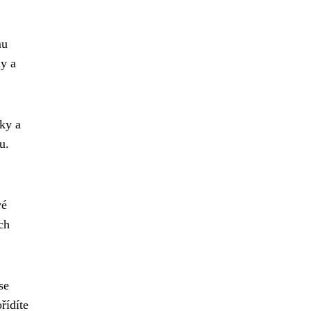
mu
my a
ky a
u.
vé
ch
se
řídíte