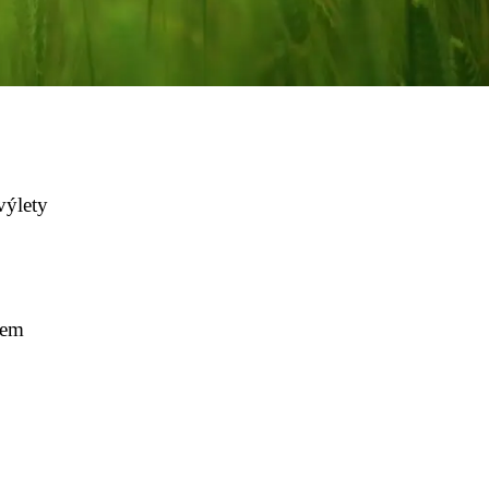
výlety
mem