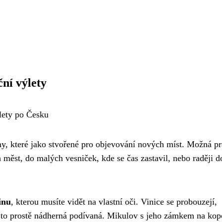
ční výlety
ýlety po Česku
dny, které jako stvořené pro objevování nových míst. Možná p
ch měst, do malých vesniček, kde se čas zastavil, nebo raději d
inu
, kterou musíte vidět na vlastní oči. Vinice se probouzejí,
e to prostě nádherná podívaná. Mikulov s jeho zámkem na kopc