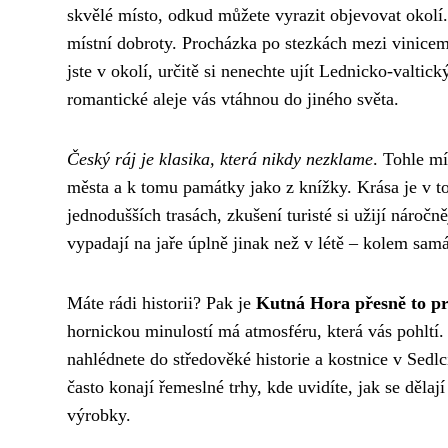
skvělé místo, odkud můžete vyrazit objevovat okolí.
místní dobroty. Procházka po stezkách mezi vinicem
jste v okolí, určitě si nenechte ujít Lednicko-valti
romantické aleje vás vtáhnou do jiného světa.
Český ráj je klasika, která nikdy nezklame
. Tohle mí
města a k tomu památky jako z knížky. Krása je v to
jednodušších trasách, zkušení turisté si užijí náro
vypadají na jaře úplně jinak než v létě – kolem sa
Máte rádi historii? Pak je
Kutná Hora přesně to pr
hornickou minulostí má atmosféru, která vás pohlt
nahlédnete do středověké historie a kostnice v Sedlc
často konají řemeslné trhy, kde uvidíte, jak se děla
výrobky.