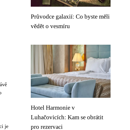
Průvodce galaxií: Co byste měli
vědět o vesmíru
rávě
o
Hotel Harmonie v
Luhačovicích: Kam se obrátit
i je
pro rezervaci