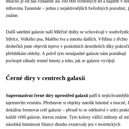
mračno je od nás vzdálené asi 160 000 světelných let a najdete v n
mlhovinu Tarantule – jednu z nejaktivnějších hvězdných porodnic, 
známe.
Další satelitní galaxie naší Mléčné dráhy se schovávají v souhvězdí
Střelce, Velkého psa, Malého lva a mnoha dalších. Většinu z těchto
drobečků jsme objevili teprve v posledních desetiletích díky pokroč
přehlídkám oblohy. A právě tyto nenápadné galaxie nám pomáhají
pochopit záhady temné hmoty a toho, jak se galaxie vyvíjejí.
Černé díry v centrech galaxií
Supermasivní černé díry uprostřed galaxií
patří k nejúchvatnějš
tajemstvím vesmíru. Představte si objekty natolik hmotné a mocné, 
dokážou formovat celé galaxie – přesně to se odehrává v srdci prak
každé větší galaxie, kterou známe. Tyto kolosy vážící miliony až mi
násobků hmotnosti Slunce dlouho existovaly jen v teoretických