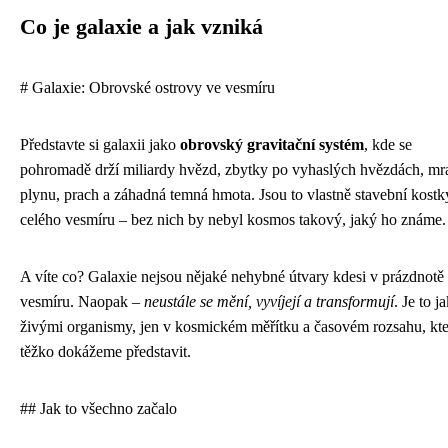
Co je galaxie a jak vzniká
# Galaxie: Obrovské ostrovy ve vesmíru
Představte si galaxii jako
obrovský gravitační systém
, kde se
pohromadě drží miliardy hvězd, zbytky po vyhaslých hvězdách, mr
plynu, prach a záhadná temná hmota. Jsou to vlastně stavební kostk
celého vesmíru – bez nich by nebyl kosmos takový, jaký ho známe.
A víte co? Galaxie nejsou nějaké nehybné útvary kdesi v prázdnotě
vesmíru. Naopak –
neustále se mění, vyvíjejí a transformují
. Je to j
živými organismy, jen v kosmickém měřítku a časovém rozsahu, kte
těžko dokážeme představit.
## Jak to všechno začalo