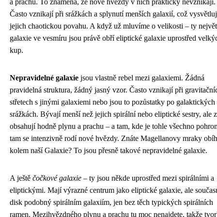
a prachu. To znamená, že nové hvězdy v nich prakticky nevznikají.
Často vznikají při srážkách a splynutí menších galaxií, což vysvětlu
jejich chaotickou povahu. A když už mluvíme o velikosti – ty největ
galaxie ve vesmíru jsou právě obří eliptické galaxie uprostřed velký
kup.
Nepravidelné galaxie
jsou vlastně rebel mezi galaxiemi. Žádná
pravidelná struktura, žádný jasný vzor. Často vznikají při gravitační
střetech s jinými galaxiemi nebo jsou to pozůstatky po galaktických
srážkách. Bývají menší než jejich spirální nebo eliptické sestry, ale 
obsahují hodně plynu a prachu – a tam, kde je tohle všechno pohro
tam se intenzivně rodí nové hvězdy. Znáte Magellanovy mraky obíh
kolem naší Galaxie? To jsou přesně takové nepravidelné galaxie.
A ještě
čočkové galaxie
– ty jsou někde uprostřed mezi spirálními a
eliptickými. Mají výrazné centrum jako eliptické galaxie, ale součas
disk podobný spirálním galaxiím, jen bez těch typických spirálních
ramen. Mezihvězdného plynu a prachu tu moc nenajdete, takže tvo