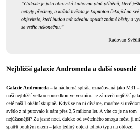
Galaxie je jako obrovská knihovna plná příběhů, které ješt
nebyly přečteny, a každá hvězda je kapitolou čekající na své
objevitele, kteří budou mít odvahu opustit známé břehy a vy
se vstříc nekonečnu.
Radovan Světlí
Nejbližší galaxie Andromeda a další sousedé
Galaxie Andromeda
– ta nádherná spirála označovaná jako M31 – 
naší nejbližší velkou sousedkou ve vesmíru. Je zároveň nejtěžší gala
celé naší Lokální skupině. Když se na ni díváme, musíme si uvědom
světlo z ní putovalo k nám přes 2,5 milionu let. A víte co je na tom
nejúžasnější? Za jasné noci, daleko od světelného smogu měst, ji m
spatřit pouhým okem – jako jediný objekt tohoto typu na obloze.