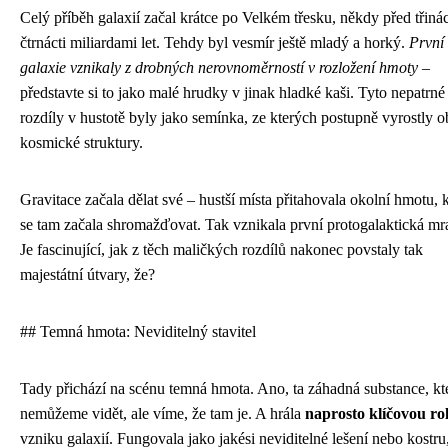
Celý příběh galaxií začal krátce po Velkém třesku, někdy před třinác
čtrnácti miliardami let. Tehdy byl vesmír ještě mladý a horký.
První
galaxie vznikaly z drobných nerovnoměrností v rozložení hmoty
–
představte si to jako malé hrudky v jinak hladké kaši. Tyto nepatrné
rozdíly v hustotě byly jako semínka, ze kterých postupně vyrostly o
kosmické struktury.
Gravitace začala dělat své – hustší místa přitahovala okolní hmotu, 
se tam začala shromažďovat. Tak vznikala první protogalaktická mr
Je fascinující, jak z těch maličkých rozdílů nakonec povstaly tak
majestátní útvary, že?
## Temná hmota: Neviditelný stavitel
Tady přichází na scénu temná hmota. Ano, ta záhadná substance, kt
nemůžeme vidět, ale víme, že tam je. A hrála
naprosto klíčovou rol
vzniku galaxií. Fungovala jako jakési neviditelné lešení nebo kostru