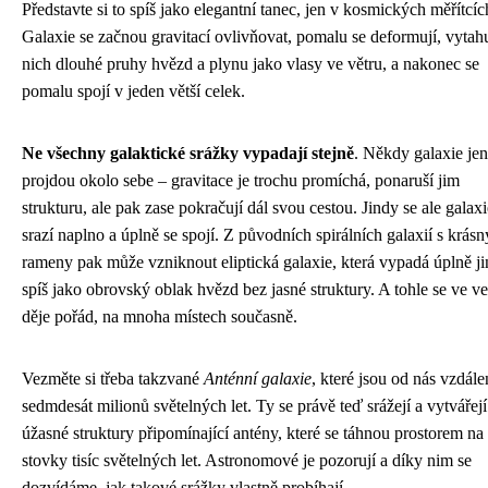
Představte si to spíš jako elegantní tanec, jen v kosmických měřítcíc
Galaxie se začnou gravitací ovlivňovat, pomalu se deformují, vytahu
nich dlouhé pruhy hvězd a plynu jako vlasy ve větru, a nakonec se
pomalu spojí v jeden větší celek.
Ne všechny galaktické srážky vypadají stejně
. Někdy galaxie jen
projdou okolo sebe – gravitace je trochu promíchá, ponaruší jim
strukturu, ale pak zase pokračují dál svou cestou. Jindy se ale galaxi
srazí naplno a úplně se spojí. Z původních spirálních galaxií s krás
rameny pak může vzniknout eliptická galaxie, která vypadá úplně ji
spíš jako obrovský oblak hvězd bez jasné struktury. A tohle se ve v
děje pořád, na mnoha místech současně.
Vezměte si třeba takzvané
Anténní galaxie
, které jsou od nás vzdále
sedmdesát milionů světelných let. Ty se právě teď srážejí a vytvářejí
úžasné struktury připomínající antény, které se táhnou prostorem na
stovky tisíc světelných let. Astronomové je pozorují a díky nim se
dozvídáme, jak takové srážky vlastně probíhají.