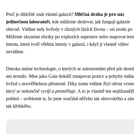
Proč je důležité znát vlastní galaxii?
Mléčná dráha je pro nás
jedinečnou laboratoří
, kde můžeme sledovat, jak fungují galaxie
obecně. Vidíme tady hvězdy v různých fázích života – od zrodu po 
Můžeme zkoumat zbytky po explozích supernov nebo mapovat te
hmotu, která tvoří většinu hmoty v galaxii, i když ji vlastně vůbec
nevidíme.
Dneska máme technologie, o kterých se astronomům před pár deseti
ani nesnilo. Mise jako Gaia dokáží zmapovat pozice a pohyby milia
hvězd s neuvěřitelnou přesností. Díky tomu vidíme
živý obraz vesmí
který se nekončně vyvíjí a proměňuje
. A to je vlastně ten nejúžasnějš
pohled – uvědomit si, že jsme součástí něčeho tak obrovského a zá
tak křehkého.