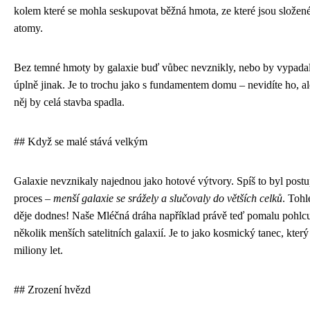
kolem které se mohla seskupovat běžná hmota, ze které jsou složen
atomy.
Bez temné hmoty by galaxie buď vůbec nevznikly, nebo by vypada
úplně jinak. Je to trochu jako s fundamentem domu – nevidíte ho, a
něj by celá stavba spadla.
## Když se malé stává velkým
Galaxie nevznikaly najednou jako hotové výtvory. Spíš to byl post
proces –
menší galaxie se srážely a slučovaly do větších celků
. Tohl
děje dodnes! Naše Mléčná dráha například právě teď pomalu pohlc
několik menších satelitních galaxií. Je to jako kosmický tanec, který
miliony let.
## Zrození hvězd