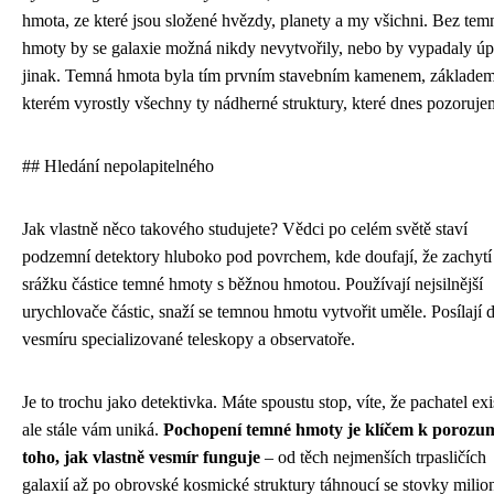
hmota, ze které jsou složené hvězdy, planety a my všichni. Bez tem
hmoty by se galaxie možná nikdy nevytvořily, nebo by vypadaly úp
jinak. Temná hmota byla tím prvním stavebním kamenem, základem
kterém vyrostly všechny ty nádherné struktury, které dnes pozoruje
## Hledání nepolapitelného
Jak vlastně něco takového studujete? Vědci po celém světě staví
podzemní detektory hluboko pod povrchem, kde doufají, že zachytí
srážku částice temné hmoty s běžnou hmotou. Používají nejsilnější
urychlovače částic, snaží se temnou hmotu vytvořit uměle. Posílají 
vesmíru specializované teleskopy a observatoře.
Je to trochu jako detektivka. Máte spoustu stop, víte, že pachatel exi
ale stále vám uniká.
Pochopení temné hmoty je klíčem k porozu
toho, jak vlastně vesmír funguje
– od těch nejmenších trpasličích
galaxií až po obrovské kosmické struktury táhnoucí se stovky milio