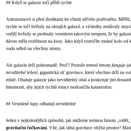
## Když se galaxie točí příliš rychle
Astronomové si před desítkami let všimli něčeho podivného. Měřili,
rychle se točí hvězdy na okrajích galaxií, a výsledky nedávaly smys
vnější hvězdy se prohnaly vesmírem takovým tempem, že by galaxi
dávno měla rozlétnout na kusy. Jako když roztočíte mokré kolo od 
voda odletí na všechny strany.
Ale galaxie drží pohromadě. Proč? Protože
temná hmota funguje ja
neviditelné lešení
, gigantická síť gravitace, která všechno drží na s
místě. Obaluje galaxie jako neviditelný obal a poskytuje jim dostate
hmotnosti, aby jejich rychlá rotace neskončila katastrofou.
## Vesmírné lupy odhalují neviditelné
Jeden z nejkrásnějších způsobů, jak můžeme temnou hmotu „vidět, 
gravitační čočkování
. Víte, jak silná gravitace ohýbá prostor? Mas