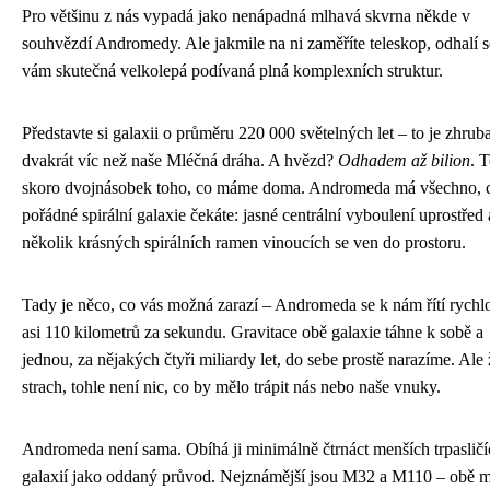
Pro většinu z nás vypadá jako nenápadná mlhavá skvrna někde v
souhvězdí Andromedy. Ale jakmile na ni zaměříte teleskop, odhalí s
vám skutečná velkolepá podívaná plná komplexních struktur.
Představte si galaxii o průměru 220 000 světelných let – to je zhrub
dvakrát víc než naše Mléčná dráha. A hvězd?
Odhadem až bilion
. T
skoro dvojnásobek toho, co máme doma. Andromeda má všechno, 
pořádné spirální galaxie čekáte: jasné centrální vyboulení uprostřed 
několik krásných spirálních ramen vinoucích se ven do prostoru.
Tady je něco, co vás možná zarazí – Andromeda se k nám řítí rychlo
asi 110 kilometrů za sekundu. Gravitace obě galaxie táhne k sobě a
jednou, za nějakých čtyři miliardy let, do sebe prostě narazíme. Ale
strach, tohle není nic, co by mělo trápit nás nebo naše vnuky.
Andromeda není sama. Obíhá ji minimálně čtrnáct menších trpasličí
galaxií jako oddaný průvod. Nejznámější jsou M32 a M110 – obě 