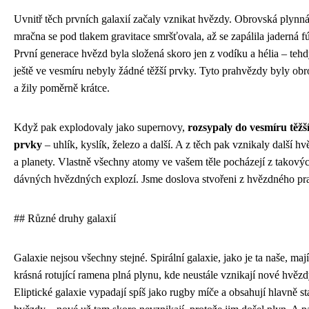
Uvnitř těch prvních galaxií začaly vznikat hvězdy. Obrovská plynn
mračna se pod tlakem gravitace smršťovala, až se zapálila jaderná f
První generace hvězd byla složená skoro jen z vodíku a hélia – teh
ještě ve vesmíru nebyly žádné těžší prvky. Tyto prahvězdy byly ob
a žily poměrně krátce.
Když pak explodovaly jako supernovy,
rozsypaly do vesmíru těžš
prvky
– uhlík, kyslík, železo a další. A z těch pak vznikaly další h
a planety. Vlastně všechny atomy ve vašem těle pocházejí z takový
dávných hvězdných explozí. Jsme doslova stvořeni z hvězdného pr
## Různé druhy galaxií
Galaxie nejsou všechny stejné. Spirální galaxie, jako je ta naše, mají
krásná rotující ramena plná plynu, kde neustále vznikají nové hvězd
Eliptické galaxie vypadají spíš jako rugby míče a obsahují hlavně st