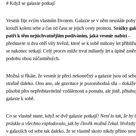
# Když se galaxie potkají
Vesmír žije svým vlastním životem. Galaxie se v něm neustále pohy
krouží kolem sebe a čas od času se jejich cesty protnou.
Srážky gal
patří k těm nejúchvatnějším podíváním, jaká vesmír nabízí
–
představte si dva obří víry hvězd, které se k sobě miliony let přibližu
se nakonec setkají. Celý proces může trvat miliardy let a úplně změn
podobu obou zúčastněných.
Možná si říkáte, že vesmír je přeci nekonečný a galaxie jsou od seb
strašně daleko. Ono ano, ale gravitace je pozoruhodná síla – dokáže
působit přes nepředstavitelné vzdálenosti a pomalu, ale jistě, přitahu
galaxie k sobě.
Co se vlastně stane, když se dvě galaxie potkají?
Není to tak, že by 
prásklo a všechno explodovalo, jak by člověk možná čekal
. Hvězdy
v galaxiích od sebe tak daleko, že se vlastně skoro nikdy přímo nesr