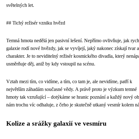
světelných let.
## Tichý režisér vzniku hvězd
Temná hmota nedělá jen pasivní lešení. Nepřímo ovlivňuje, jak rych
galaxie rodí nové hvězdy, jak se vyvíjejí, jaký nakonec získají tvar a
charakter. Je to neviditelný režisér kosmického divadla, který nená
usměrňuje děj, aniž by kdy vstoupil na scénu.
Vztah mezi tím, co vidíme, a tím, co tam je, ale nevidíme, patří k
největším záhadám současné vědy. A právě proto je výzkum temné
hmoty tak vzrušující – dotýkáme se hranic poznání a každý nový o
nám trochu víc odhaluje, z čeho je skutečně utkaný vesmír kolem ná
Kolize a srážky galaxií ve vesmíru