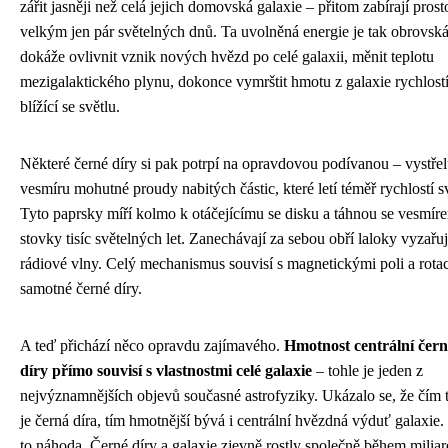
zářit jasněji než celá jejich domovská galaxie – přitom zabírají prost
velkým jen pár světelných dnů. Ta uvolněná energie je tak obrovská
dokáže ovlivnit vznik nových hvězd po celé galaxii, měnit teplotu
mezigalaktického plynu, dokonce vymrštit hmotu z galaxie rychlost
blížící se světlu.
Některé černé díry si pak potrpí na opravdovou podívanou – vystřel
vesmíru mohutné proudy nabitých částic, které letí téměř rychlostí sv
Tyto paprsky míří kolmo k otáčejícímu se disku a táhnou se vesmír
stovky tisíc světelných let. Zanechávají za sebou obří laloky vyzařuj
rádiové vlny. Celý mechanismus souvisí s magnetickými poli a rotac
samotné černé díry.
A teď přichází něco opravdu zajímavého.
Hmotnost centrální čern
díry přímo souvisí s vlastnostmi celé galaxie
– tohle je jeden z
nejvýznamnějších objevů současné astrofyziky. Ukázalo se, že čím t
je černá díra, tím hmotnější bývá i centrální hvězdná výduť galaxie.
to náhoda. Černé díry a galaxie zjevně rostly společně během miliard