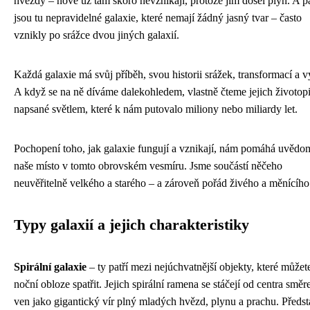
hvězdy – nové už tam skoro nevznikají, protože jim došel plyn. A p
jsou tu nepravidelné galaxie, které nemají žádný jasný tvar – často
vznikly po srážce dvou jiných galaxií.
Každá galaxie má svůj příběh, svou historii srážek, transformací a v
A když se na ně díváme dalekohledem, vlastně čteme jejich životop
napsané světlem, které k nám putovalo miliony nebo miliardy let.
Pochopení toho, jak galaxie fungují a vznikají, nám pomáhá uvědom
naše místo v tomto obrovském vesmíru. Jsme součástí něčeho
neuvěřitelně velkého a starého – a zároveň pořád živého a měnícího
Typy galaxií a jejich charakteristiky
Spirální galaxie
– ty patří mezi nejúchvatnější objekty, které můžet
noční obloze spatřit. Jejich spirální ramena se stáčejí od centra smě
ven jako gigantický vír plný mladých hvězd, plynu a prachu. Předst