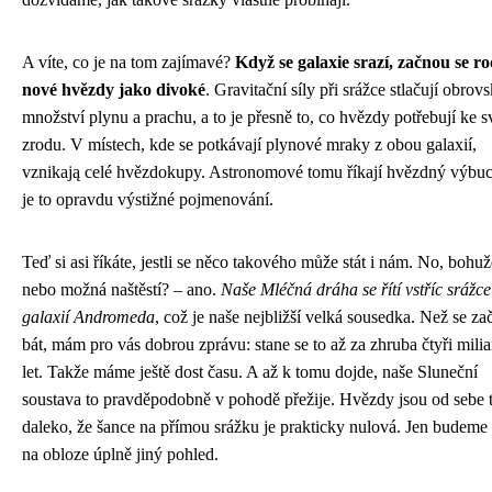
A víte, co je na tom zajímavé?
Když se galaxie srazí, začnou se ro
nové hvězdy jako divoké
. Gravitační síly při srážce stlačují obrov
množství plynu a prachu, a to je přesně to, co hvězdy potřebují ke 
zrodu. V místech, kde se potkávají plynové mraky z obou galaxií,
vznikają celé hvězdokupy. Astronomové tomu říkají hvězdný výbuc
je to opravdu výstižné pojmenování.
Teď si asi říkáte, jestli se něco takového může stát i nám. No, bohuž
nebo možná naštěstí? – ano.
Naše Mléčná dráha se řítí vstříc srážce
galaxií Andromeda
, což je naše nejbližší velká sousedka. Než se za
bát, mám pro vás dobrou zprávu: stane se to až za zhruba čtyři mili
let. Takže máme ještě dost času. A až k tomu dojde, naše Sluneční
soustava to pravděpodobně v pohodě přežije. Hvězdy jsou od sebe 
daleko, že šance na přímou srážku je prakticky nulová. Jen budeme
na obloze úplně jiný pohled.