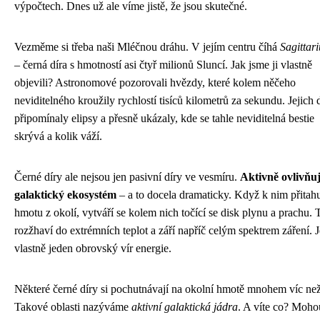
výpočtech. Dnes už ale víme jistě, že jsou skutečné.
Vezměme si třeba naši Mléčnou dráhu. V jejím centru číhá
Sagittar
– černá díra s hmotností asi čtyř milionů Sluncí. Jak jsme ji vlastně
objevili? Astronomové pozorovali hvězdy, které kolem něčeho
neviditelného kroužily rychlostí tisíců kilometrů za sekundu. Jejich 
připomínaly elipsy a přesně ukázaly, kde se tahle neviditelná bestie
skrývá a kolik váží.
Černé díry ale nejsou jen pasivní díry ve vesmíru.
Aktivně ovlivňuj
galaktický ekosystém
– a to docela dramaticky. Když k nim přitahu
hmotu z okolí, vytváří se kolem nich točící se disk plynu a prachu. 
rozžhaví do extrémních teplot a září napříč celým spektrem záření. J
vlastně jeden obrovský vír energie.
Některé černé díry si pochutnávají na okolní hmotě mnohem víc než
Takové oblasti nazýváme
aktivní galaktická jádra
. A víte co? Moho