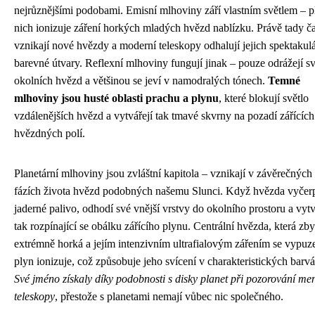
nejrůznějšími podobami. Emisní mlhoviny září vlastním světlem – p
nich ionizuje záření horkých mladých hvězd nablízku. Právě tady č
vznikají nové hvězdy a moderní teleskopy odhalují jejich spektakulá
barevné útvary. Reflexní mlhoviny fungují jinak – pouze odrážejí sv
okolních hvězd a většinou se jeví v namodralých tónech.
Temné
mlhoviny jsou husté oblasti prachu a plynu
, které blokují světlo
vzdálenějších hvězd a vytvářejí tak tmavé skvrny na pozadí zářících
hvězdných polí.
Planetární mlhoviny jsou zvláštní kapitola – vznikají v závěrečných
fázích života hvězd podobných našemu Slunci. Když hvězda vyčer
jaderné palivo, odhodí své vnější vrstvy do okolního prostoru a vytv
tak rozpínající se obálku zářícího plynu. Centrální hvězda, která zby
extrémně horká a jejím intenzivním ultrafialovým zářením se vypuz
plyn ionizuje, což způsobuje jeho svícení v charakteristických barv
Své jméno získaly díky podobnosti s disky planet při pozorování me
teleskopy
, přestože s planetami nemají vůbec nic společného.