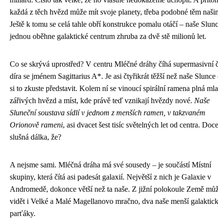
každá z těch hvězd může mít svoje planety, třeba podobné těm naši
Ještě k tomu se celá tahle obří konstrukce pomalu otáčí – naše Slun
jednou oběhne galaktické centrum zhruba za dvě stě milionů let.
Co se skrývá uprostřed? V centru Mléčné dráhy číhá supermasivní 
díra se jménem Sagittarius A*. Je asi čtyřikrát těžší než naše Slunce 
si to zkuste představit. Kolem ní se vinoucí spirální ramena plná ml
zářivých hvězd a míst, kde právě teď vznikají hvězdy nové.
Naše
Sluneční soustava sídlí v jednom z menších ramen, v takzvaném
Orionově rameni
, asi dvacet šest tisíc světelných let od centra. Doc
slušná dálka, že?
A nejsme sami. Mléčná dráha má své sousedy – je součástí Místní
skupiny, která čítá asi padesát galaxií. Největší z nich je Galaxie v
Andromedě, dokonce větší než ta naše. Z jižní polokoule Země můž
vidět i Velké a Malé Magellanovo mračno, dva naše menší galaktic
parťáky.