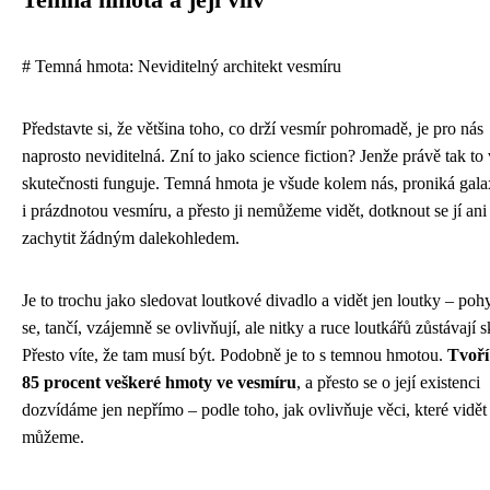
Temná hmota a její vliv
# Temná hmota: Neviditelný architekt vesmíru
Představte si, že většina toho, co drží vesmír pohromadě, je pro nás
naprosto neviditelná. Zní to jako science fiction? Jenže právě tak to
skutečnosti funguje. Temná hmota je všude kolem nás, proniká gal
i prázdnotou vesmíru, a přesto ji nemůžeme vidět, dotknout se jí ani
zachytit žádným dalekohledem.
Je to trochu jako sledovat loutkové divadlo a vidět jen loutky – poh
se, tančí, vzájemně se ovlivňují, ale nitky a ruce loutkářů zůstávají s
Přesto víte, že tam musí být. Podobně je to s temnou hmotou.
Tvoří
85 procent veškeré hmoty ve vesmíru
, a přesto se o její existenci
dozvídáme jen nepřímo – podle toho, jak ovlivňuje věci, které vidět
můžeme.