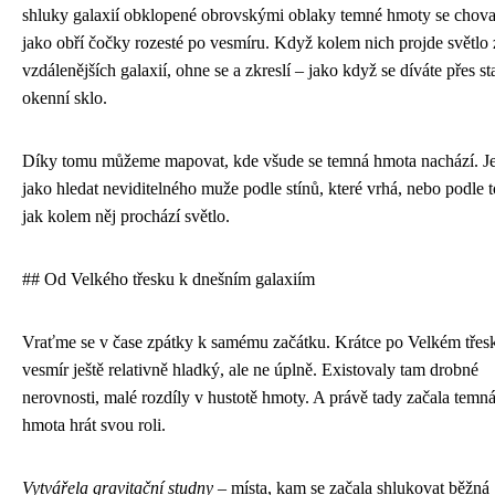
shluky galaxií obklopené obrovskými oblaky temné hmoty se chova
jako obří čočky rozesté po vesmíru. Když kolem nich projde světlo 
vzdálenějších galaxií, ohne se a zkreslí – jako když se díváte přes st
okenní sklo.
Díky tomu můžeme mapovat, kde všude se temná hmota nachází. Je
jako hledat neviditelného muže podle stínů, které vrhá, nebo podle 
jak kolem něj prochází světlo.
## Od Velkého třesku k dnešním galaxiím
Vraťme se v čase zpátky k samému začátku. Krátce po Velkém třes
vesmír ještě relativně hladký, ale ne úplně. Existovaly tam drobné
nerovnosti, malé rozdíly v hustotě hmoty. A právě tady začala temn
hmota hrát svou roli.
Vytvářela gravitační studny
– místa, kam se začala shlukovat běžná