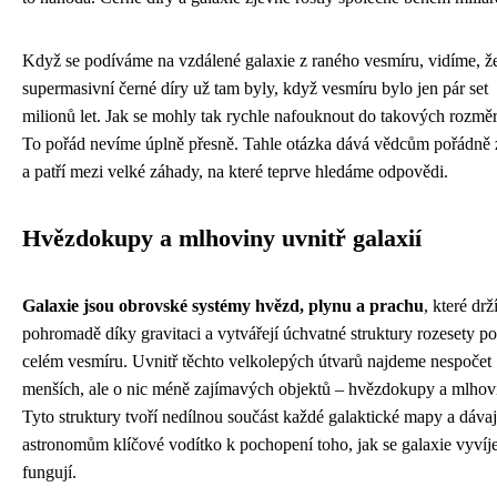
Když se podíváme na vzdálené galaxie z raného vesmíru, vidíme, ž
supermasivní černé díry už tam byly, když vesmíru bylo jen pár set
milionů let. Jak se mohly tak rychle nafouknout do takových rozmě
To pořád nevíme úplně přesně. Tahle otázka dává vědcům pořádně 
a patří mezi velké záhady, na které teprve hledáme odpovědi.
Hvězdokupy a mlhoviny uvnitř galaxií
Galaxie jsou obrovské systémy hvězd, plynu a prachu
, které drž
pohromadě díky gravitaci a vytvářejí úchvatné struktury rozesety po
celém vesmíru. Uvnitř těchto velkolepých útvarů najdeme nespočet
menších, ale o nic méně zajímavých objektů – hvězdokupy a mlhov
Tyto struktury tvoří nedílnou součást každé galaktické mapy a dávaj
astronomům klíčové vodítko k pochopení toho, jak se galaxie vyvíje
fungují.