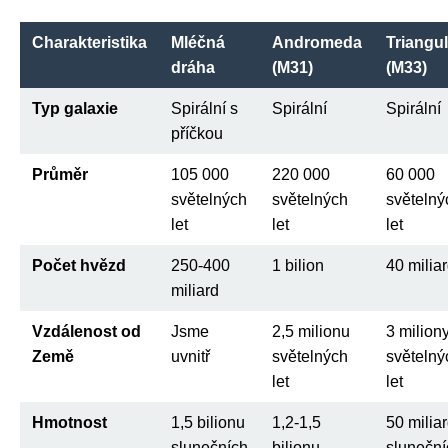
Charakteristika
Mléčná
Andromeda
Triangu
dráha
(M31)
(M33)
Typ galaxie
Spirální s
Spirální
Spirální
příčkou
Průměr
105 000
220 000
60 000
světelných
světelných
světelný
let
let
let
Počet hvězd
250-400
1 bilion
40 milia
miliard
Vzdálenost od
Jsme
2,5 milionu
3 milion
Země
uvnitř
světelných
světelný
let
let
Hmotnost
1,5 bilionu
1,2-1,5
50 milia
slunečních
bilionu
sluneční