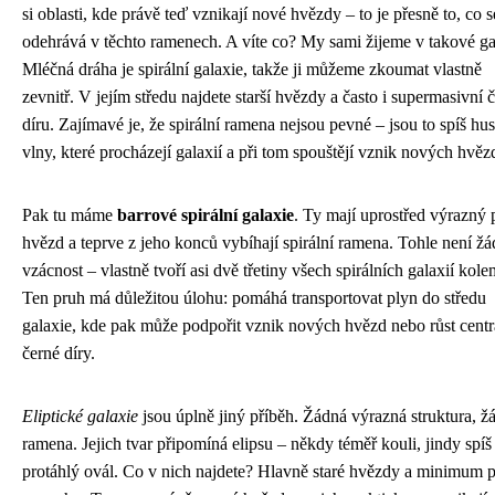
si oblasti, kde právě teď vznikají nové hvězdy – to je přesně to, co s
odehrává v těchto ramenech. A víte co? My sami žijeme v takové gal
Mléčná dráha je spirální galaxie, takže ji můžeme zkoumat vlastně
zevnitř. V jejím středu najdete starší hvězdy a často i supermasivní 
díru. Zajímavé je, že spirální ramena nejsou pevné – jsou to spíš hus
vlny, které procházejí galaxií a při tom spouštějí vznik nových hvěz
Pak tu máme
barrové spirální galaxie
. Ty mají uprostřed výrazný 
hvězd a teprve z jeho konců vybíhají spirální ramena. Tohle není ž
vzácnost – vlastně tvoří asi dvě třetiny všech spirálních galaxií kole
Ten pruh má důležitou úlohu: pomáhá transportovat plyn do středu
galaxie, kde pak může podpořit vznik nových hvězd nebo růst centr
černé díry.
Eliptické galaxie
jsou úplně jiný příběh. Žádná výrazná struktura, ž
ramena. Jejich tvar připomíná elipsu – někdy téměř kouli, jindy spíš
protáhlý ovál. Co v nich najdete? Hlavně staré hvězdy a minimum 