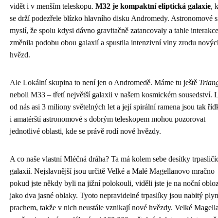
vidět i v menším teleskopu.
M32 je kompaktní eliptická galaxie
, 
se drží podezřele blízko hlavního disku Andromedy. Astronomové s
myslí, že spolu kdysi dávno gravitačně zatancovaly a tahle interakc
změnila podobu obou galaxií a spustila intenzivní vlny zrodu novýc
hvězd.
Ale Lokální skupina to není jen o Andromedě. Máme tu ještě
Trian
neboli M33 – třetí největší galaxii v našem kosmickém sousedství. 
od nás asi 3 miliony světelných let a její spirální ramena jsou tak říd
i amatérští astronomové s dobrým teleskopem mohou pozorovat
jednotlivé oblasti, kde se právě rodí nové hvězdy.
A co naše vlastní Mléčná dráha? Ta má kolem sebe desítky trpasličí
galaxií. Nejslavnější jsou určitě Velké a Malé Magellanovo mračno 
pokud jste někdy byli na jižní polokouli, viděli jste je na noční oblo
jako dva jasné oblaky. Tyoto nepravidelné trpaslíky jsou nabitý ply
prachem, takže v nich neustále vznikají nové hvězdy. Velké Magel