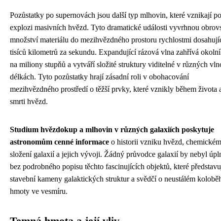
Pozůstatky po supernovách jsou další typ mlhovin, které vznikají p
explozi masivních hvězd. Tyto dramatické události vyvrhnou obrov
množství materiálu do mezihvězdného prostoru rychlostmi dosahují
tisíců kilometrů za sekundu. Expandující rázová vlna zahřívá okolní
na miliony stupňů a vytváří složité struktury viditelné v různých vl
délkách. Tyto pozůstatky hrají zásadní roli v obohacování
mezihvězdného prostředí o těžší prvky, které vznikly během života 
smrti hvězd.
Studium hvězdokup a mlhovin v různých galaxiích poskytuje
astronomům cenné informace
o historii vzniku hvězd, chemické
složení galaxií a jejich vývoji. Žádný průvodce galaxií by nebyl úpl
bez podrobného popisu těchto fascinujících objektů, které představu
stavební kameny galaktických struktur a svědčí o neustálém kolobě
hmoty ve vesmíru.