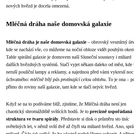
nových hvězd je docela omezená.
Mléčná dráha naše domovská galaxie
Mléčná dráha je naše domovská galaxie
– obrovský vesmírný útv
kde se nachází vše, co můžeme na noční obloze vidět pouhým oke
Tahle spirální galaxie je domovem naší Sluneční soustavy i miliard
dalších hvězdných systémů. Stačí vyjet někam daleko od měst, kde 
neruší pouliční lampy a reklamy, a najednou před vámi vykreslí noc
úchvatného:
mléčně bílý pás protínající celou oblohu
. To je ona – p
přímo do roviny naší galaxie, tam kde se tlačí nejvíc hvězd.
Když se na to podíváme blíž, zjistíme, že Mléčná dráha není jen
chaotický shromáždiště svítících bodů. Je to
precizně uspořádaná
struktura ve tvaru spirály
. Představte si disk o průměru sto tisíc
světelných let, v němž svítí dvě až čtyři sta miliard hvězd. Ano, spr
miliard. Číslo tak velké, že ho vlastně nedokážeme uchopit. A přito