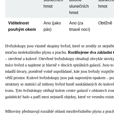
hmot
slunečních
hmot
hmot
Viditelnost
Ano (jako
Ano (za
Obtížně
pouhým okem
pás)
tmavé noci)
Hvězdokupy jsou vlastně skupiny hvězd, které se zrodily ze stejnéh
mračna molekulárního plynu a prachu.
Rozlišujeme dva základní 
– otevřené a kulové. Otevřené hvězdokupy obsahují obvykle stovky
tisíce hvězd a najdeme je hlavně v discích spirálních galaxií. Jsou to
mladší útvary, poměrně volně uspořádané, kde jsou hvězdy rozptýl
větší prostor. Kulové hvězdokupy jsou pak naprostým opakem – pra
struktury se statisíci až miliony hvězd hustě naskládaných do kulov
tvaru.
Tyto hvězdokupy obíhají kolem center galaxií v oblastech zv
galaktické halo
a patří mezi nejstarší objekty, které ve vesmíru existu
Mlhoviny představují rozsáhlé oblasti mezihvězdného plynu a prach