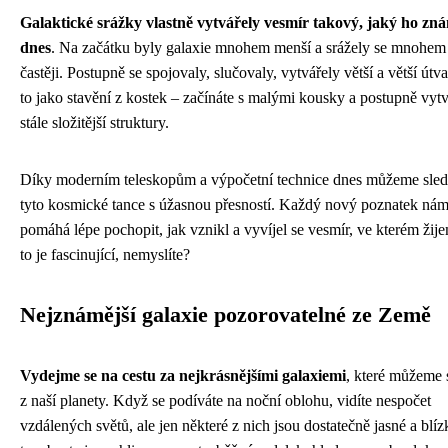
Galaktické srážky vlastně vytvářely vesmír takový, jaký ho zn
dnes
. Na začátku byly galaxie mnohem menší a srážely se mnohem
častěji. Postupně se spojovaly, slučovaly, vytvářely větší a větší útva
to jako stavění z kostek – začínáte s malými kousky a postupně vytv
stále složitější struktury.
Díky moderním teleskopům a výpočetní technice dnes můžeme sled
tyto kosmické tance s úžasnou přesností. Každý nový poznatek ná
pomáhá lépe pochopit, jak vznikl a vyvíjel se vesmír, ve kterém žij
to je fascinující, nemyslíte?
Nejznámější galaxie pozorovatelné ze Země
Vydejme se na cestu za nejkrásnějšími galaxiemi
, které můžeme s
z naší planety. Když se podíváte na noční oblohu, vidíte nespočet
vzdálených světů, ale jen některé z nich jsou dostatečně jasné a blíz